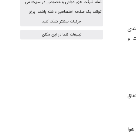
تمام شرکت های دولتی و خصوصی در سایت می
توانند یک صفحه اختصاصی داشته باشند. برای
fahimeh sheibani
جزئیات بیشتر کلیک کنید
ندی
تبلیغات شما در این مکان
ت و
HaddadiMahsa
Niloofar
USER124
فاق
malekf
هوا