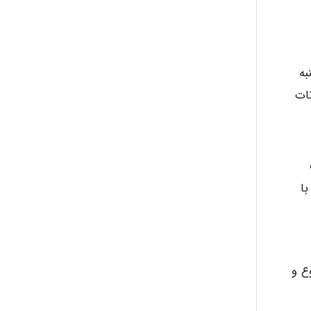
abolfazlkoshehe
به
abolfazlkoshehe
نات
A.balandeh
با
fatima
Jafar Tym
ع و