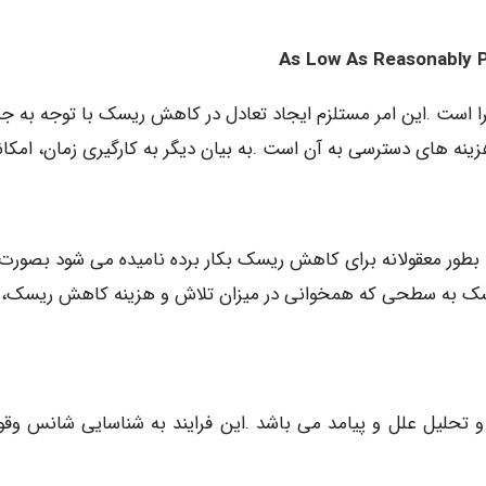
ا است .این امر مستلزم ایجاد تعادل در کاهش ریسک با توجه به جن
نه های دسترسی به آن است .به بیان دیگر به کارگیری زمان، امکا
ید بطور معقولانه برای کاهش ریسک بکار برده نامیده می شود بصورت
یل و ALARP شوند .کاهش ریسک به سطحی که همخوانی در میزان تلاش و هزینه کاهش ریسک، 
و تحلیل علل و پیامد می باشد .این فرایند به شناسایی شانس وقو