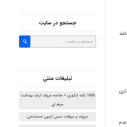
abolfazlkoshehe
جستجو در سایت
اشد
abolfazlkoshehe
A.balandeh
تبلیغات متنی
اری
fatima
1000 نکته کنکوری + خلاصه جزوات ارشد بهداشت
حرفه ای
Jafar Tym
جزوات و سوالات تستی آزمون استخدامی
عدم