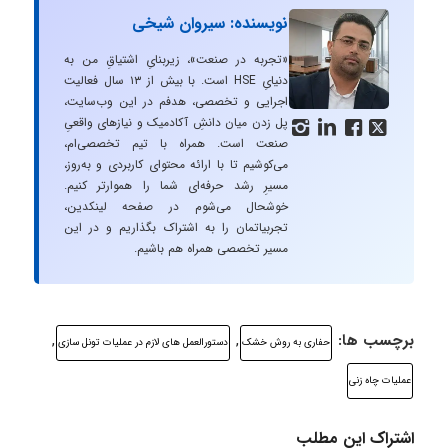
نویسنده: سیروان شیخی
«تجربه در صنعت»، زیربنایِ اشتیاقِ من به
دنیایِ HSE است. با بیش از ۱۳ سال فعالیت
اجرایی و تخصصی، هدفم در این وب‌سایت،
پل زدن میان دانشِ آکادمیک و نیازهای واقعیِ




صنعت است. همراه با تیم تخصصی‌ام،
می‌کوشیم تا با ارائه محتوای کاربردی و به‌روز،
مسیرِ رشد حرفه‌ای شما را هموارتر کنیم.
خوشحال می‌شوم در صفحه لینکدین،
تجربیاتمان را به اشتراک بگذاریم و در این
مسیر تخصصی همراه هم باشیم.
برچسب ها:
,
,
حفاری به روش خشک
دستورالعمل های لازم در عملیات تونل سازی
عملیات چاه زنی
اشتراک این مطلب