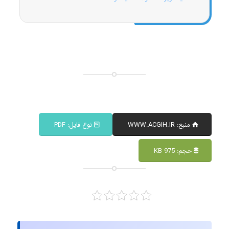
منبع: WWW.ACGIH.IR
نوع فایل: PDF
حجم: 975 KB