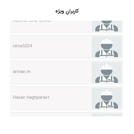
کاربران ویژه
ABOALFZAL ZAREI
nima5534
arman.m
Hasan haghparast
shbnm72