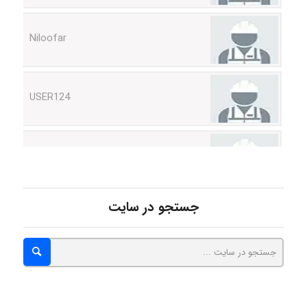
Niloofar
USER124
malekf
abolfazlkoshehe
جستجو در سایت
abolfazlkoshehe