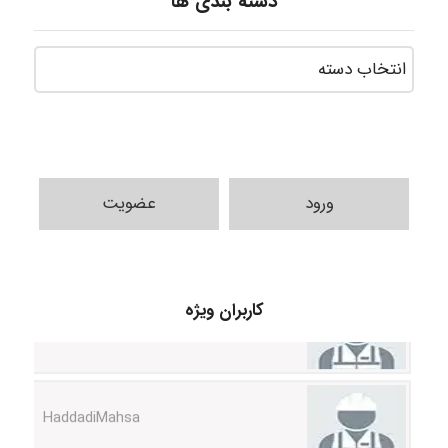
دسته بندی ها
ورود
عضویت
fahimeh sheibani
کاربران ویژه
HaddadiMahsa