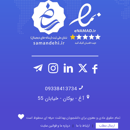
fatima
Jafar Tym
09338413734
آ.غ - بوکان - خیابان 55
تمام حقوق مادی و معنوی برای دانشجویان بهداشت حرفه ای محفوظ است
ارسال مطلب
ارتباط با ما
درباره ما و قوانین سایت