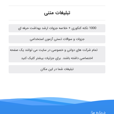
A.balandeh
تبلیغات متنی
fatima
1000 نکته کنکوری + خلاصه جزوات ارشد بهداشت حرفه ای
جزوات و سوالات تستی آزمون استخدامی
Jafar Tym
تمام شرکت های دولتی و خصوصی در سایت می توانند یک صفحه
اختصاصی داشته باشند. برای جزئیات بیشتر کلیک کنید
fahimeh sheibani
تبلیغات شما در این مکان
HaddadiMahsa
Niloofar
درباره ما: