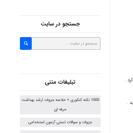
malekf
جستجو در سایت
abolfazlkoshehe
abolfazlkoshehe
A.balandeh
د .
تبلیغات متنی
1000 نکته کنکوری + خلاصه جزوات ارشد بهداشت
 .
fatima
حرفه ای
جزوات و سوالات تستی آزمون استخدامی
Jafar Tym