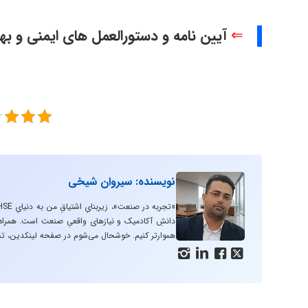
⇐
آیین نامه و دستورالعمل های ایمنی و ب
نویسنده: سیروان شیخی
دانشِ آکادمیک و نیازهای واقعیِ صنعت است. همراه با
هموارتر کنیم. خوشحال می‌شوم در صفحه لینکدین، تج



