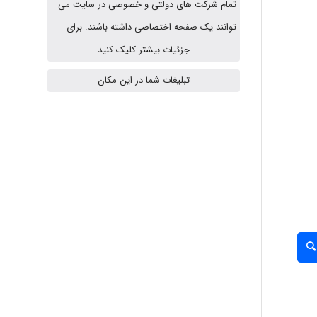
تمام شرکت های دولتی و خصوصی در سایت می
توانند یک صفحه اختصاصی داشته باشند. برای
جزئیات بیشتر کلیک کنید
fahimeh sheibani
تبلیغات شما در این مکان
HaddadiMahsa
Niloofar
USER124
malekf