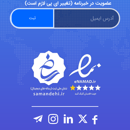
Alirez0990
عضویت در خبرنامه (تغییر ای پی لازم است)
hosein abdolvand
Kati
emami
ehtesham