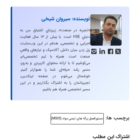
نویسنده: سیروان شیخی
«تجربه در صنعت»، زیربنایِ اشتیاقِ من به
دنیایِ HSE است. با بیش از ۱۳ سال فعالیت
اجرایی و تخصصی، هدفم در این وب‌سایت،
پل زدن میان دانشِ آکادمیک و نیازهای واقعیِ




صنعت است. همراه با تیم تخصصی‌ام،
می‌کوشیم تا با ارائه محتوای کاربردی و به‌روز،
مسیرِ رشد حرفه‌ای شما را هموارتر کنیم.
خوشحال می‌شوم در صفحه لینکدین،
تجربیاتمان را به اشتراک بگذاریم و در این
مسیر تخصصی همراه هم باشیم.
برچسب ها:
دستورالعمل برگه های ایمنی مواد (MSDS)
اشتراک این مطلب