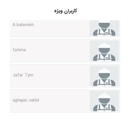
کاربران ویژه
A.balandeh
fatima
Jafar Tym
aghajari vahid
Poubakhtiari