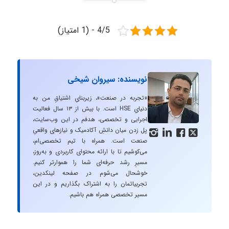
4/5 - (1 امتیاز)
نویسنده: سیروان شیخی
«تجربه در صنعت»، زیربنایِ اشتیاقِ من به
دنیایِ HSE است. با بیش از ۱۳ سال فعالیت
اجرایی و تخصصی، هدفم در این وب‌سایت،
پل زدن میان دانشِ آکادمیک و نیازهای واقعیِ




صنعت است. همراه با تیم تخصصی‌ام،
می‌کوشیم تا با ارائه محتوای کاربردی و به‌روز،
مسیرِ رشد حرفه‌ای شما را هموارتر کنیم.
خوشحال می‌شوم در صفحه لینکدین،
تجربیاتمان را به اشتراک بگذاریم و در این
مسیر تخصصی همراه هم باشیم.