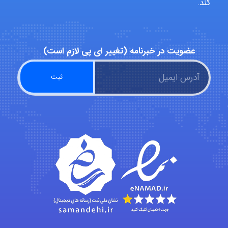
کند.
Minoo1375
عضویت در خبرنامه (تغییر ای پی لازم است)
Sara
ZAK
vali
fahimeh sheibani