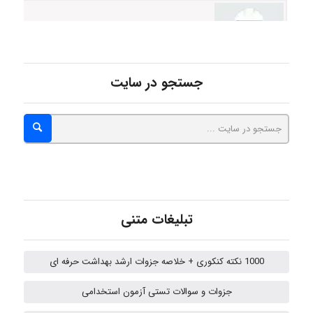
Minoo1375
جستجو در سایت
Sara
ZAK
تبلیغات متنی
vali
1000 نکته کنکوری + خلاصه جزوات ارشد بهداشت حرفه ای
جزوات و سوالات تستی آزمون استخدامی
fahimeh sheibani