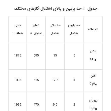
جدول 1: حد پایین و بالای اشتعال گازهای مختلف
حد پایین
حد بالای
دمای
دمای
نام ماده
اشتعال
اشتعال
احتراق C
شعله C
متان
1875
595
15
5
CH
4
اتان
515
12.5
3
1895
C
H
2
6
پروپان
1925
470
9.5
2
C
H
3
8