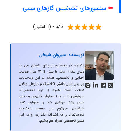
⇐
سنسورهای تشخیص گازهای سمی
5/5 - (1 امتیاز)
نویسنده: سیروان شیخی
«تجربه در صنعت»، زیربنایِ اشتیاقِ من به
دنیایِ HSE است. با بیش از ۱۳ سال فعالیت
اجرایی و تخصصی، هدفم در این وب‌سایت،
پل زدن میان دانشِ آکادمیک و نیازهای واقعیِ




صنعت است. همراه با تیم تخصصی‌ام،
می‌کوشیم تا با ارائه محتوای کاربردی و به‌روز،
مسیرِ رشد حرفه‌ای شما را هموارتر کنیم.
خوشحال می‌شوم در صفحه لینکدین،
تجربیاتمان را به اشتراک بگذاریم و در این
مسیر تخصصی همراه هم باشیم.