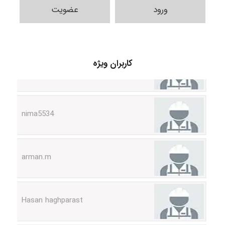
ورود
عضویت
ABOALFZAL ZAREI
کاربران ویژه
nima5534
arman.m
Hasan haghparast
shbnm72