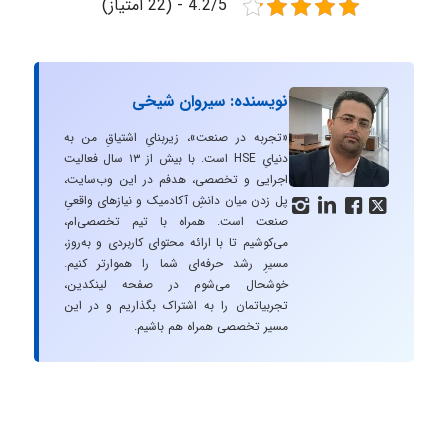
4.2/5 - (22 امتیاز)
نویسنده: سیروان شیخی
«تجربه در صنعت»، زیربنایِ اشتیاقِ من به
دنیایِ HSE است. با بیش از ۱۳ سال فعالیت
اجرایی و تخصصی، هدفم در این وب‌سایت،
پل زدن میان دانشِ آکادمیک و نیازهای واقعیِ




صنعت است. همراه با تیم تخصصی‌ام،
می‌کوشیم تا با ارائه محتوای کاربردی و به‌روز،
مسیرِ رشد حرفه‌ای شما را هموارتر کنیم.
خوشحال می‌شوم در صفحه لینکدین،
تجربیاتمان را به اشتراک بگذاریم و در این
مسیر تخصصی همراه هم باشیم.