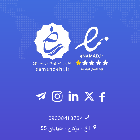
09338413734
آ.غ - بوکان - خیابان 55