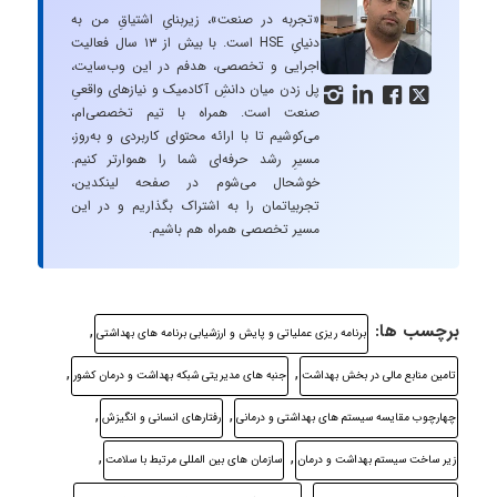
«تجربه در صنعت»، زیربنایِ اشتیاقِ من به
دنیایِ HSE است. با بیش از ۱۳ سال فعالیت
اجرایی و تخصصی، هدفم در این وب‌سایت،
پل زدن میان دانشِ آکادمیک و نیازهای واقعیِ




صنعت است. همراه با تیم تخصصی‌ام،
می‌کوشیم تا با ارائه محتوای کاربردی و به‌روز،
مسیرِ رشد حرفه‌ای شما را هموارتر کنیم.
خوشحال می‌شوم در صفحه لینکدین،
تجربیاتمان را به اشتراک بگذاریم و در این
مسیر تخصصی همراه هم باشیم.
برچسب ها:
,
برنامه ریزی عملیاتی و پایش و ارزشیابی برنامه های بهداشتی
,
,
تامین منابع مالی در بخش بهداشت
جنبه های مدیریتی شبکه بهداشت و درمان کشور
,
,
چهارچوب مقایسه سیستم های بهداشتی و درمانی
رفتارهای انسانی و انگیزش
,
,
زیر ساخت سیستم بهداشت و درمان
سازمان های بین المللی مرتبط با سلامت