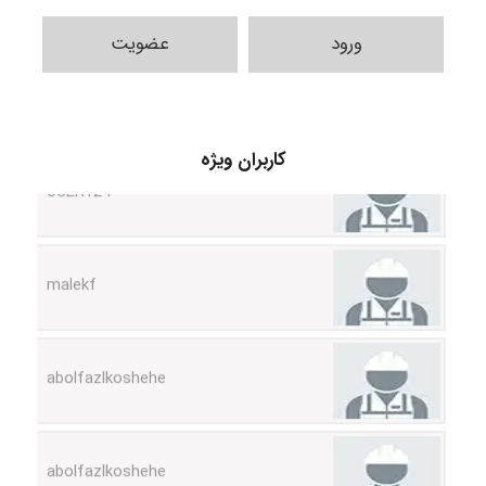
ورود
عضویت
USER124
کاربران ویژه
malekf
abolfazlkoshehe
abolfazlkoshehe