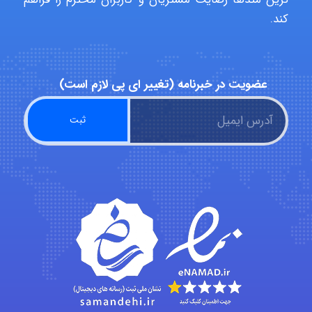
A.balandeh
کند.
fatima
عضویت در خبرنامه (تغییر ای پی لازم است)
Jafar Tym
aghajari vahid
Poubakhtiari
Alirez0990