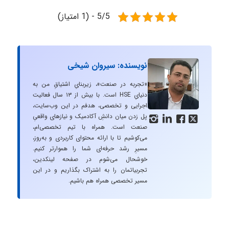
5/5 - (1 امتیاز)
نویسنده: سیروان شیخی
«تجربه در صنعت»، زیربنایِ اشتیاقِ من به
دنیایِ HSE است. با بیش از ۱۳ سال فعالیت
اجرایی و تخصصی، هدفم در این وب‌سایت،
پل زدن میان دانشِ آکادمیک و نیازهای واقعیِ




صنعت است. همراه با تیم تخصصی‌ام،
می‌کوشیم تا با ارائه محتوای کاربردی و به‌روز،
مسیرِ رشد حرفه‌ای شما را هموارتر کنیم.
خوشحال می‌شوم در صفحه لینکدین،
تجربیاتمان را به اشتراک بگذاریم و در این
مسیر تخصصی همراه هم باشیم.