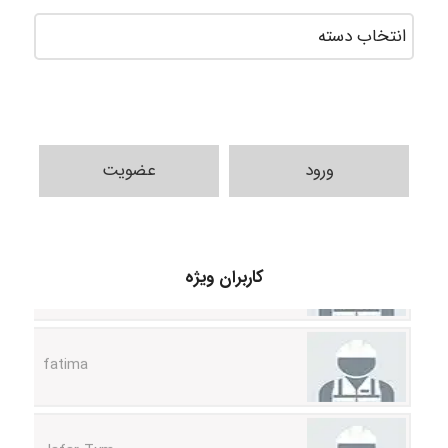
ورود
عضویت
A.balandeh
کاربران ویژه
fatima
Jafar Tym