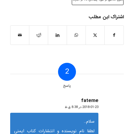
اشتراک این مطلب
2
پاسخ
fateme
گفته:
2018-01-23 در 8:38 ق.ظ
سلام..
لطفا نام نویسنده و انتشارات کتاب ایمنی