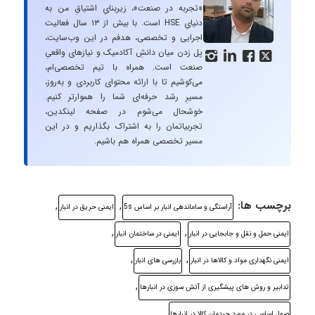
«تجربه در صنعت»، زیربنایِ اشتیاقِ من به
دنیایِ HSE است. با بیش از ۱۳ سال فعالیت
اجرایی و تخصصی، هدفم در این وب‌سایت،
پل زدن میان دانشِ آکادمیک و نیازهای واقعیِ




صنعت است. همراه با تیم تخصصی‌ام،
می‌کوشیم تا با ارائه محتوای کاربردی و به‌روز،
مسیرِ رشد حرفه‌ای شما را هموارتر کنیم.
خوشحال می‌شوم در صفحه لینکدین،
تجربیاتمان را به اشتراک بگذاریم و در این
مسیر تخصصی همراه هم باشیم.
برچسب ها:
,
,
آراستگی و ساماندهی انبار بر اساس 5s
ایمنی حریق در انبار
,
,
ایمنی حمل و نقل و جابجایی در انبار
ایمنی در ساختمان انبار
,
,
ایمنی نگهداری مواد و کالاها در انبار
بازرسی های انبار
,
تدابیر و روش های پیشگیری از آتش سوزی در انبارها
صول اساسی در مورد چیدمان کالا در انبارها