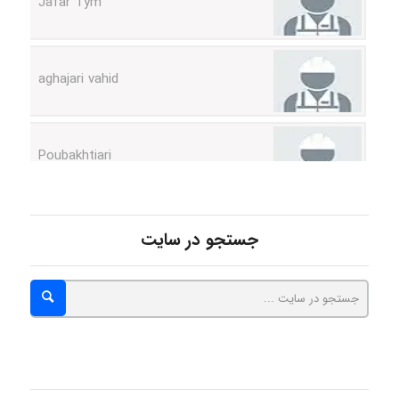
aghajari vahid
Poubakhtiari
Alirez0990
جستجو در سایت
hosein abdolvand
Kati