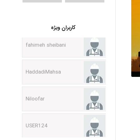
fahimeh sheibani
کاربران ویژه
HaddadiMahsa
Niloofar
USER124
malekf