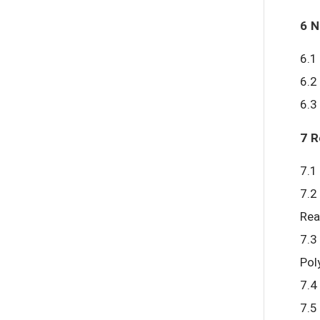
6 N
6.1
6.2
6.3
7 R
7.1
7.2
Rea
7.3
Pol
7.4
7.5