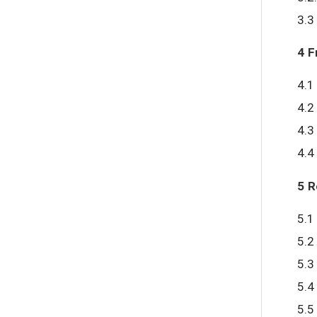
abolfazlkoshehe
3.3
4 F
abolfazlkoshehe
4.1
4.2
4.3
A.balandeh
4.4
5 R
fatima
5.1
5.2
Jafar Tym
5.3
5.4
5.5