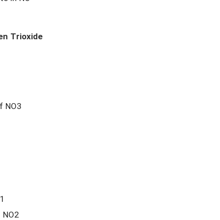
en Trioxide
of NO3
61
h NO2