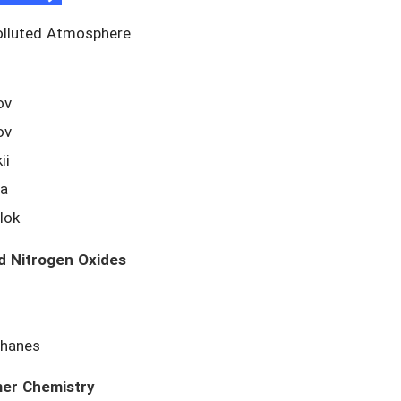
Polluted Atmosphere
ov
ov
ii
va
lok
rd Nitrogen Oxides
thanes
mer Chemistry