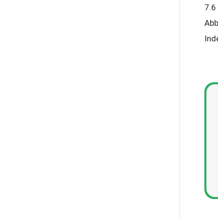
7.6
Abb
Ind