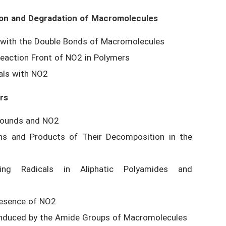
tion and Degradation of Macromolecules
2 with the Double Bonds of Macromolecules
 Reaction Front of NO2 in Polymers
als with NO2
rs
pounds and NO2
ons and Products of Their Decomposition in the
ning Radicals in Aliphatic Polyamides and
resence of NO2
 Induced by the Amide Groups of Macromolecules