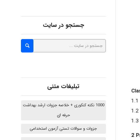
abolfazlkoshehe
جستجو در سایت
abolfazlkoshehe
A.balandeh
تبلیغات متنی
Cla
fatima
1.1
1000 نکته کنکوری + خلاصه جزوات ارشد بهداشت
1.2
حرفه ای
1.3
Jafar Tym
جزوات و سوالات تستی آزمون استخدامی
2 P