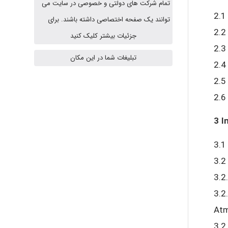
تمام شرکت های دولتی و خصوصی در سایت می
2.1
fahimeh sheibani
توانند یک صفحه اختصاصی داشته باشند. برای
2.2
جزئیات بیشتر کلیک کنید
2.3
تبلیغات شما در این مکان
HaddadiMahsa
2.4
2.5
2.6
Niloofar
3 I
3.1
USER124
3.2
3.2
malekf
3.2
Atm
3.2