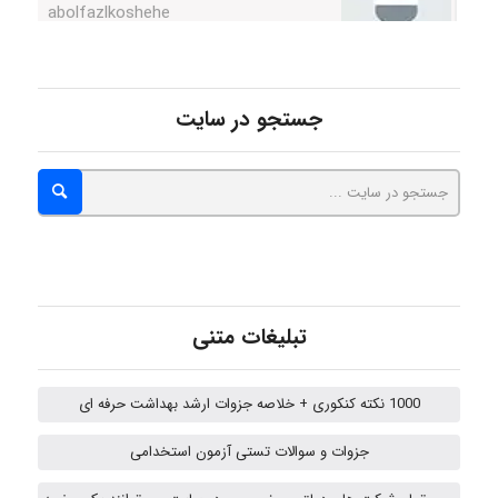
abolfazlkoshehe
جستجو در سایت
A.balandeh
fatima
تبلیغات متنی
Jafar Tym
1000 نکته کنکوری + خلاصه جزوات ارشد بهداشت حرفه ای
aghajari vahid
جزوات و سوالات تستی آزمون استخدامی