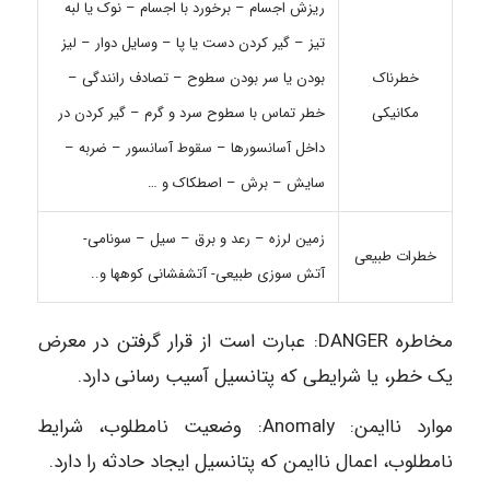
ریزش اجسام – برخورد با اجسام – نوک یا لبه
تیز – گیر کردن دست یا پا – وسایل دوار – لیز
خطرناک
بودن یا سر بودن سطوح – تصادف رانندگی –
مکانیکی
خطر تماس با سطوح سرد و گرم – گیر کردن در
داخل آسانسورها – سقوط آسانسور – ضربه –
سایش – برش – اصطکاک و …
زمین لرزه – رعد و برق – سیل – سونامی-
خطرات طبیعی
آتش سوزی طبیعی- آتشفشانی کوهها و..
مخاطره DANGER: عبارت است از قرار گرفتن در معرض
یک خطر، یا شرایطی که پتانسیل آسیب رسانی دارد.
موارد ناایمن: Anomaly: وضعیت نامطلوب، شرایط
نامطلوب، اعمال ناایمن که پتانسیل ایجاد حادثه را دارد.