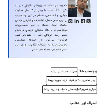
«تجربه در صنعت»، زیربنایِ اشتیاقِ من به
دنیایِ HSE است. با بیش از ۱۳ سال فعالیت
اجرایی و تخصصی، هدفم در این وب‌سایت،
پل زدن میان دانشِ آکادمیک و نیازهای واقعیِ




صنعت است. همراه با تیم تخصصی‌ام،
می‌کوشیم تا با ارائه محتوای کاربردی و به‌روز،
مسیرِ رشد حرفه‌ای شما را هموارتر کنیم.
خوشحال می‌شوم در صفحه لینکدین،
تجربیاتمان را به اشتراک بگذاریم و در این
مسیر تخصصی همراه هم باشیم.
برچسب ها:
,
استراتژی های کنترل ریسک
,
بررسی مفاهیم ریسک و کمیات فرایند مدیریت ریسک
معرفی و تشریح کامل شناسایی خطرات و مدیریت ریسک
اشتراک این مطلب