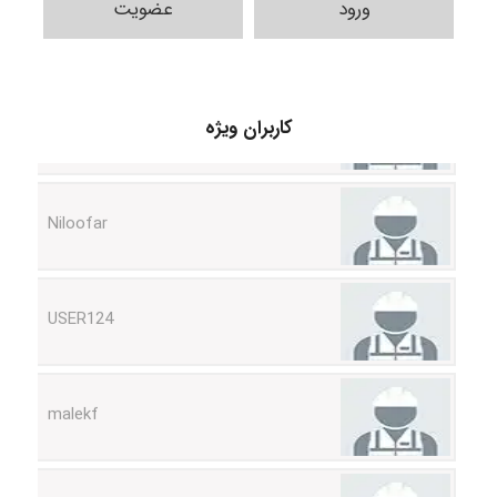
ورود
عضویت
HaddadiMahsa
کاربران ویژه
Niloofar
USER124
malekf
abolfazlkoshehe