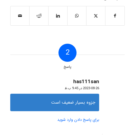
2
پاسخ
has111san
گفته:
2023-08-26 در 9:45 ب.ظ
جزوه بسیار ضعیف است
برای پاسخ دادن وارد شوید