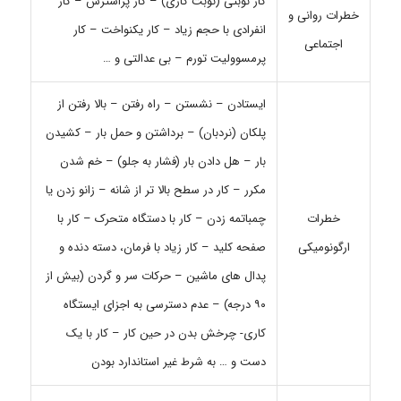
کار نوبتی (نوبت کاری) – کار پراسترس – کار
خطرات روانی و
انفرادی با حجم زیاد – کار یکنواخت – کار
اجتماعی
پرمسوولیت تورم – بی عدالتی و …
ایستادن – نشستن – راه رفتن – بالا رفتن از
پلکان (نردبان) – برداشتن و حمل بار – کشیدن
بار – هل دادن بار (فشار به جلو) – خم شدن
مکرر – کار در سطح بالا تر از شانه – زانو زدن یا
خطرات
چمباتمه زدن – کار با دستگاه متحرک – کار با
ارگونومیکی
صفحه کلید – کار زیاد با فرمان، دسته دنده و
پدال های ماشین – حرکات سر و گردن (بیش از
۹۰ درجه) – عدم دسترسی به اجزای ایستگاه
کاری- چرخش بدن در حین کار – کار با یک
دست و … به شرط غیر استاندارد بودن