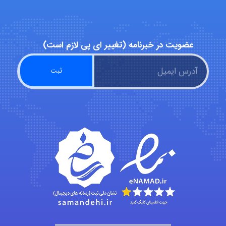
abolfazlkoshehe
عضویت در خبرنامه (تغییر ای پی لازم است)
A.balandeh
fatima
Jafar Tym
aghajari vahid