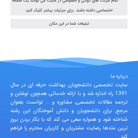
تمام شرکت های دولتی و خصوصی در سایت می توانند یک صفحه
HaddadiMahsa
اختصاصی داشته باشند. برای جزئیات بیشتر کلیک کنید
تبلیغات شما در این مکان
Niloofar
USER124
درباره ما:
سایت تخصصی دانشجویان بهداشت حرفه ای در سال
malekf
1391 راه اندازه شد و با ارائه خدماتی همچون نوشتن و
ترجمه مقالات تخصصی, مشاوره و … توانست بعنوان
مرجع, برای دانشجویان و دانش آموختگان این رشته
abolfazlkoshehe
شناخته شود و همواره سعی می کند که با بکار بردن بروز
ترین متدها رضایت مشتریان و کاربران محترم را فراهم
کند.