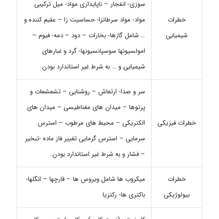
سوزی- انفجار – ناپایداری مواد- میل ترکیبی
خطرات
مواد- مواد سرطانزا- حساسیت زا – عقیم کننده و
شیمیایی
… شامل گازها- بخارات – دود – دمه- فیوم –
امولسیونها سوسپانسیونها- گرد و غبارهای
شیمیایی و … به شرط غیر استاندارد بودن.
سر و صدا- ارتعاش – روشنایی – تشعشعات و
پرتوها – میدان های مغناطیسی – میدان های
خطرات فیزیکی
الکتریکی – محیط های مرطوب – استرس
سرمایی – استرس گرمایی تغییر فاز ماده -تبخیر
– فشار و به شرط غیر استاندارد بودن.
خطرات
میکروب ها شامل ویروس ها – قارچها – انگلها-
بیولوژیکی
باکتری ها- رکتزیا