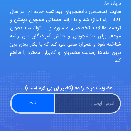
درباره ما:
Poubakhtiari
سایت تخصصی دانشجویان بهداشت حرفه ای در سال
1391 راه اندازه شد و با ارائه خدماتی همچون نوشتن و
ترجمه مقالات تخصصی, مشاوره و … توانست بعنوان
Alirez0990
مرجع, برای دانشجویان و دانش آموختگان این رشته
شناخته شود و همواره سعی می کند که با بکار بردن بروز
ترین متدها رضایت مشتریان و کاربران محترم را فراهم
hosein abdolvand
کند.
Kati
عضویت در خبرنامه (تغییر ای پی لازم است)
emami
ehtesham