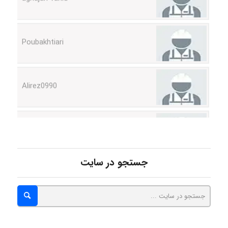
Poubakhtiari
Alirez0990
hosein abdolvand
Kati
جستجو در سایت
emami