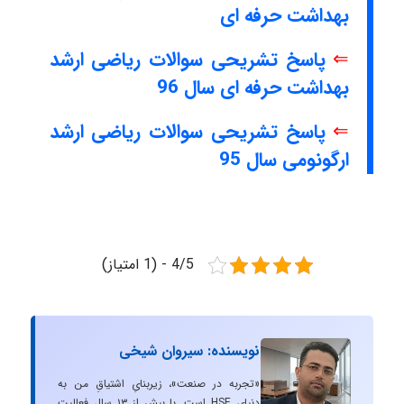
بهداشت حرفه ای
⇐
پاسخ تشریحی سوالات ریاضی ارشد
بهداشت حرفه ای سال 96
⇐
پاسخ تشریحی سوالات ریاضی ارشد
ارگونومی سال 95
4/5 - (1 امتیاز)
نویسنده: سیروان شیخی
«تجربه در صنعت»، زیربنایِ اشتیاقِ من به
دنیایِ HSE است. با بیش از ۱۳ سال فعالیت