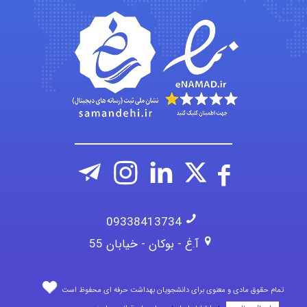
Iman Hosseini
Chehri
09338413734
آ.غ - بوکان - خیابان 55
تمام حقوق مادی و معنوی برای دانشجویان بهداشت حرفه ای محفوظ است