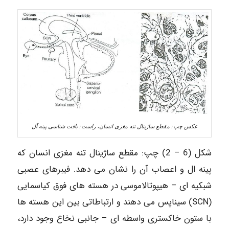
عکس چپ: مقطع ساژینال تنه مغزی انسان، راست: بافت شناسی پینه آل
شکل (6 – 2) چپ: مقطع ساژینال تنه مغزی انسان که
پینه ال و اعصاب آن را نشان می دهد. فیبرهای عصبی
شبکیه ای – هیپوتالاموسی در هسته های فوق کیاسمایی
(SCN) سیناپس می دهند و ارتباطاتی بین این هسته ها
با ستون خاکستری واسطه ای – جانبی نخاع وجود دارد،