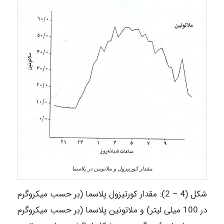
مقدار کورتیزول و ملاتونین در پلاسما
شکل (4 – 2): مقدار کورتیزول پلاسما (بر حسب میکروگرم
در 100 میلی لیتر) و ملاتونین پلاسما (بر حسب میکروگرم