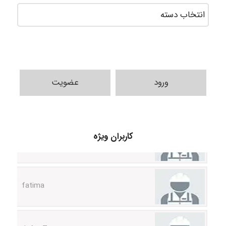
ورود
عضویت
A.balandeh
کاربران ویژه
fatima
Jafar Tym