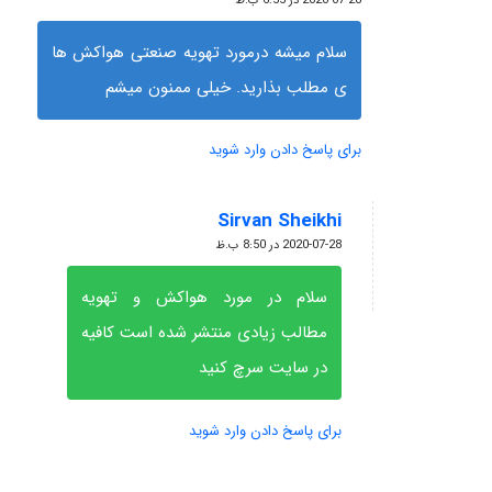
2020-07-28 در 6:55 ب.ظ
سلام میشه درمورد تهویه صنعتی هواکش ها
ی مطلب بذارید. خیلی ممنون میشم
برای پاسخ دادن وارد شوید
Sirvan Sheikhi
گفته:
2020-07-28 در 8:50 ب.ظ
سلام در مورد هواکش و تهویه
مطالب زیادی منتشر شده است کافیه
در سایت سرچ کنید
برای پاسخ دادن وارد شوید