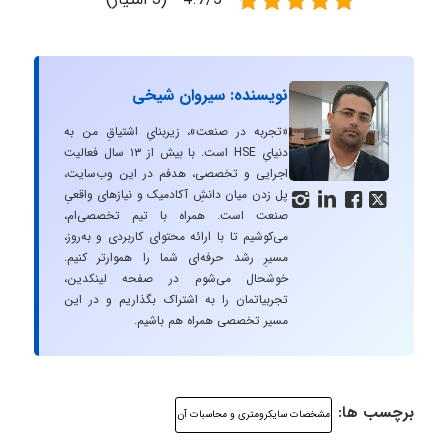
نویسنده: سیروان شیخی
«تجربه در صنعت»، زیربنایِ اشتیاقِ من به
دنیایِ HSE است. با بیش از ۱۳ سال فعالیت
اجرایی و تخصصی، هدفم در این وب‌سایت،
پل زدن میان دانشِ آکادمیک و نیازهای واقعیِ




صنعت است. همراه با تیم تخصصی‌ام،
می‌کوشیم تا با ارائه محتوای کاربردی و به‌روز،
مسیرِ رشد حرفه‌ای شما را هموارتر کنیم.
خوشحال می‌شوم در صفحه لینکدین،
تجربیاتمان را به اشتراک بگذاریم و در این
مسیر تخصصی همراه هم باشیم.
برچسب ها:
مشخصات سایكرومتری و محاسبات آن