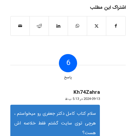
اشتراک این مطلب
6
پاسخ
Kh74Zahra
گفته:
2024-09-13 در 5:13 ب.ظ
سلام کتاب کامل دکتر جعفری رو میخواستم ،
هرچی توی سایت گشتم فقط خلاصه اش
هست؟