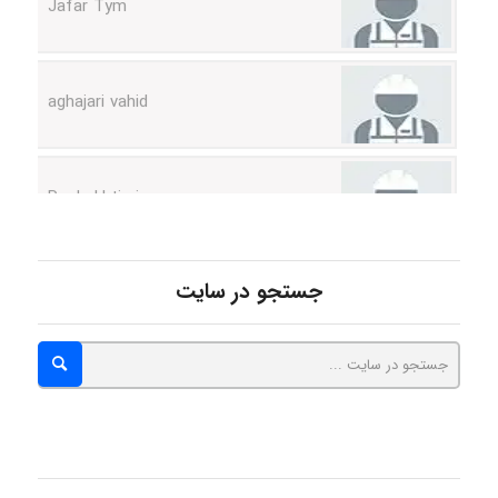
aghajari vahid
Poubakhtiari
Alirez0990
جستجو در سایت
hosein abdolvand
Kati