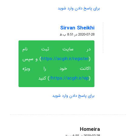
برای پاسخ دادن وارد شوید
Sirvan Sheikhi
گفته:
2020-07-28 در 8:51 ب.ظ
در سایت ثبت نام
(
https://acgih.ir/register
) و سپس
اکانت خود را ویژه
(
https://acgih.ir/vip/
) کنید
برای پاسخ دادن وارد شوید
Homeira
گفته: