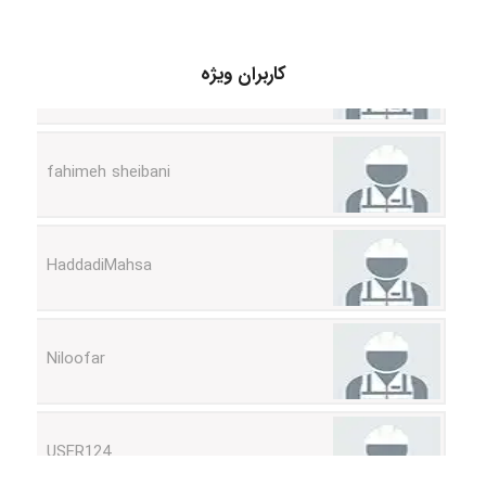
vali
کاربران ویژه
fahimeh sheibani
HaddadiMahsa
Niloofar
USER124