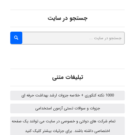
malekf
جستجو در سایت
abolfazlkoshehe
abolfazlkoshehe
تبلیغات متنی
A.balandeh
1000 نکته کنکوری + خلاصه جزوات ارشد بهداشت حرفه ای
fatima
جزوات و سوالات تستی آزمون استخدامی
تمام شرکت های دولتی و خصوصی در سایت می توانند یک صفحه
vali
اختصاصی داشته باشند. برای جزئیات بیشتر کلیک کنید