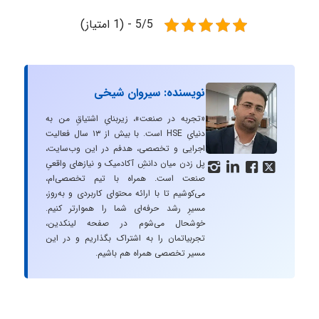
5/5 - (1 امتیاز)
نویسنده: سیروان شیخی
«تجربه در صنعت»، زیربنایِ اشتیاقِ من به
دنیایِ HSE است. با بیش از ۱۳ سال فعالیت
اجرایی و تخصصی، هدفم در این وب‌سایت،
پل زدن میان دانشِ آکادمیک و نیازهای واقعیِ




صنعت است. همراه با تیم تخصصی‌ام،
می‌کوشیم تا با ارائه محتوای کاربردی و به‌روز،
مسیرِ رشد حرفه‌ای شما را هموارتر کنیم.
خوشحال می‌شوم در صفحه لینکدین،
تجربیاتمان را به اشتراک بگذاریم و در این
مسیر تخصصی همراه هم باشیم.