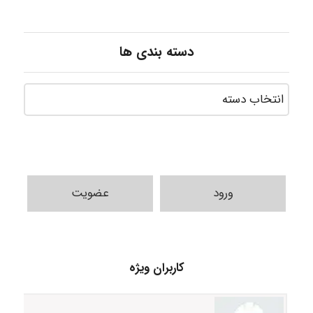
دسته بندی ها
ورود
عضویت
fahimeh sheibani
کاربران ویژه
HaddadiMahsa