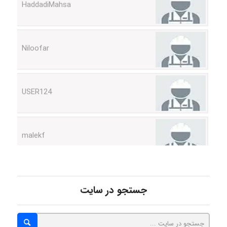
Niloofar
USER124
malekf
abolfazlkoshehe
جستجو در سایت
abolfazlkoshehe