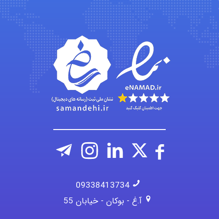
fatima
Jafar Tym
09338413734
آ.غ - بوکان - خیابان 55