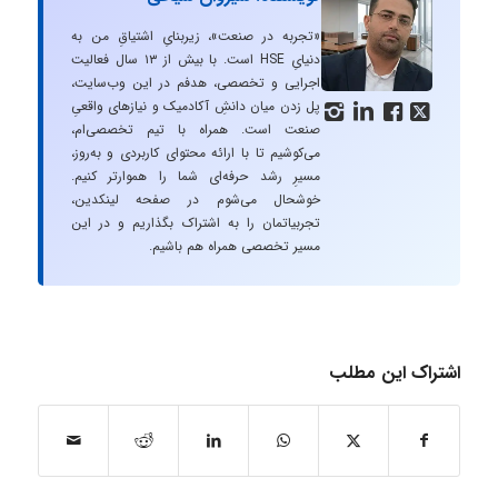
«تجربه در صنعت»، زیربنایِ اشتیاقِ من به
دنیایِ HSE است. با بیش از ۱۳ سال فعالیت
اجرایی و تخصصی، هدفم در این وب‌سایت،
پل زدن میان دانشِ آکادمیک و نیازهای واقعیِ




صنعت است. همراه با تیم تخصصی‌ام،
می‌کوشیم تا با ارائه محتوای کاربردی و به‌روز،
مسیرِ رشد حرفه‌ای شما را هموارتر کنیم.
خوشحال می‌شوم در صفحه لینکدین،
تجربیاتمان را به اشتراک بگذاریم و در این
مسیر تخصصی همراه هم باشیم.
اشتراک این مطلب