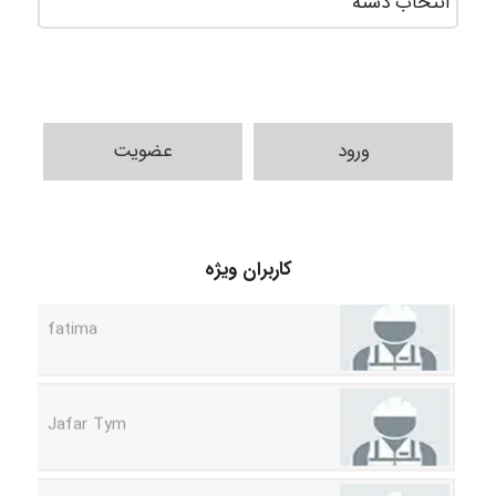
ورود
عضویت
A.balandeh
fatima
کاربران ویژه
Jafar Tym
aghajari vahid