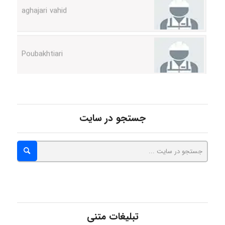
Poubakhtiari
Alirez0990
hosein abdolvand
جستجو در سایت
Kati
emami
تبلیغات متنی