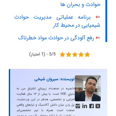
حوادث و بحران ها
⇐
برنامه عملیاتی مدیریت حوادث
شیمیایی در محیط کار
⇐
رفع آلودگی در حوادث مواد خطرناک
5/5 - (1 امتیاز)
نویسنده: سیروان شیخی
«تجربه در صنعت»، زیربنایِ اشتیاقِ من به
دنیایِ HSE است. با بیش از ۱۳ سال فعالیت
اجرایی و تخصصی، هدفم در این وب‌سایت،
پل زدن میان دانشِ آکادمیک و نیازهای واقعیِ




صنعت است. همراه با تیم تخصصی‌ام،
می‌کوشیم تا با ارائه محتوای کاربردی و به‌روز،