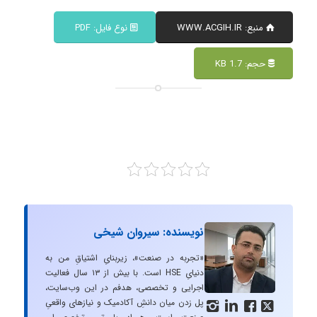
منبع: WWW.ACGIH.IR
نوع فایل: PDF
حجم: 1.7 KB
نویسنده: سیروان شیخی
«تجربه در صنعت»، زیربنایِ اشتیاقِ من به
دنیایِ HSE است. با بیش از ۱۳ سال فعالیت
اجرایی و تخصصی، هدفم در این وب‌سایت،
پل زدن میان دانشِ آکادمیک و نیازهای واقعیِ



