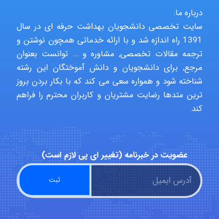
درباره ما:
Shamim.khojasteh74
سایت تخصصی دانشجویان بهداشت حرفه ای در سال
1391 راه اندازه شد و با ارائه خدماتی همچون نوشتن و
ترجمه مقالات تخصصی, مشاوره و … توانست بعنوان
ARAMOH12002
مرجع, برای دانشجویان و دانش آموختگان این رشته
شناخته شود و همواره سعی می کند که با بکار بردن بروز
ترین متدها رضایت مشتریان و کاربران محترم را فراهم
Hagar
کند.
monakh
عضویت در خبرنامه (تغییر ای پی لازم است)
Rtk2099