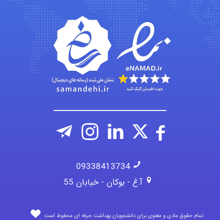
Arshiaaihsra
ABOALFZAL ZAREI
nima5534
09338413734
آ.غ - بوکان - خیابان 55
تمام حقوق مادی و معنوی برای دانشجویان بهداشت حرفه ای محفوظ است