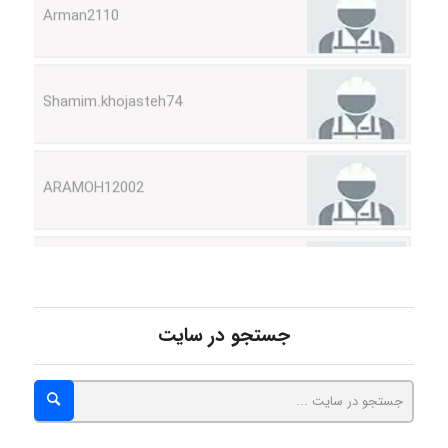
Shamim.khojasteh74
ARAMOH12002
Hagar
monakh
جستجو در سایت
Rtk2099