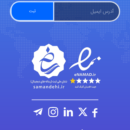
fatima
Jafar Tym
aghajari vahid