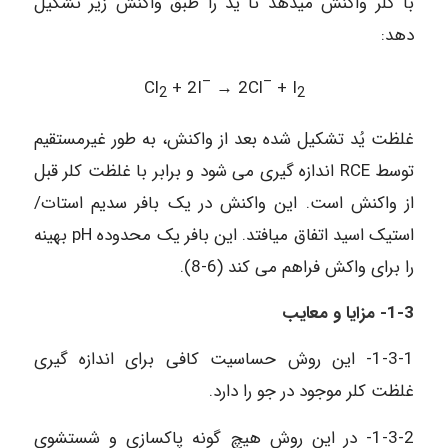
با کلر واکنش می­دهد تا یُد را طبق واکنش زیر تشکیل
دهد:
–
–
Cl
+ 2I
→ 2Cl
+ I
2
2
غلظت یُد تشکیل شده بعد از واکنش، به طور غیرمستقیم
توسط RCE اندازه ­گیری می­ شود و برابر با غلظت کلر قبل
از واکنش است. این واکنش در یک بافر سدیم استات/
استیک اسید اتفاق می­افتد. این بافر یک محدوده pH بهینه
را برای واکش فراهم می ­کند (6-8).
1-3- مزایا و معایب
1-3-1- این روش حساسیت کافی برای اندازه­ گیری
غلظت کلر موجود در جو را دارد.
1-3-2- در این روش هیچ­ گونه پاکسازی و شستشوی