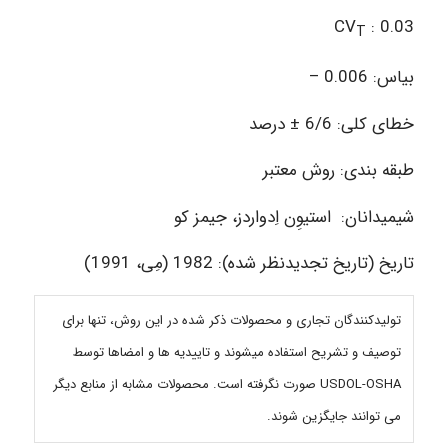
CV
: 0.03
T
بیاس: 0.006 –
خطای کلی: 6/6 ± درصد
طبقه­ بندی: روش معتبر
شیمیدانان: استیوِن اِدواردز، جیمز کو
تاریخ (تاریخ تجدیدنظر شده): 1982 (مِی، 1991)
تولیدکنندگان تجاری و محصولات ذکر شده در این روش، تنها برای
توصیف و تشریح استفاده می­شوند و تاییدیه­ ها و امضاها توسط
USDOL-OSHA صورت نگرفته است. محصولات مشابه از منابع دیگر
می­ توانند جایگزین شوند.