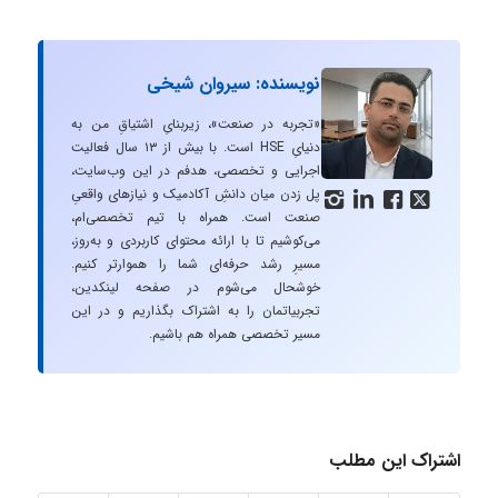
نویسنده: سیروان شیخی
«تجربه در صنعت»، زیربنایِ اشتیاقِ من به
دنیایِ HSE است. با بیش از ۱۳ سال فعالیت
اجرایی و تخصصی، هدفم در این وب‌سایت،
پل زدن میان دانشِ آکادمیک و نیازهای واقعیِ




صنعت است. همراه با تیم تخصصی‌ام،
می‌کوشیم تا با ارائه محتوای کاربردی و به‌روز،
مسیرِ رشد حرفه‌ای شما را هموارتر کنیم.
خوشحال می‌شوم در صفحه لینکدین،
تجربیاتمان را به اشتراک بگذاریم و در این
مسیر تخصصی همراه هم باشیم.
اشتراک این مطلب