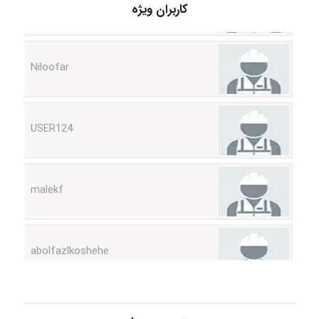
کاربران ویژه
Niloofar
USER124
malekf
abolfazlkoshehe
abolfazlkoshehe