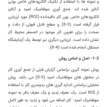
و نمونه­ ها با استفاده از تکنیک الکترودهای خاص یونی
آنالیز شده ­اند. جمع ­آوری سولفامیک اسید و آنالیز
الکترودهای خاص یون کلر باقی­مانده (RCE) مورد ارزیابی
قرار گرفته است (3-8) و سطح قابل­ قبولی از دقت و
صحت را برای تعیین کلر موجود در اتمسفر محیط کار
نشان داده است. ارزیابی دیگری نیز توسط یک آزمایشگاه
مستقل انجام شده است (4-8).
1-2- اصل و اساس روش
روش نمونه ­گیری براساس گزارش قبلی از جمع­ آوری کلر
در محلول­ های سولفامیک اسید (5-8) می­ باشد. روش
تحلیلی براساس اندازه ­گیری­ های یدومتری کلر با استفاده
از RCE است. یک معرف یُدید و یک معرف بافر به نمونه
سولفامیک اسید- کلر اضافه می­ شود و یُدید به طور کامل