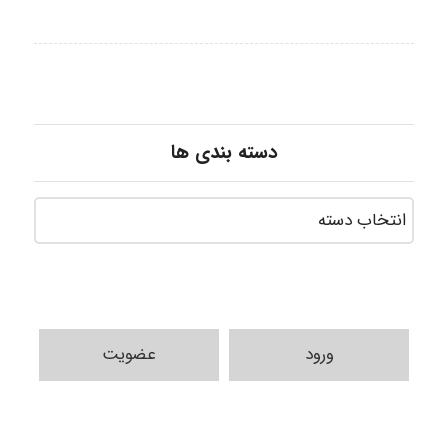
دسته بندی ها
ورود
عضویت
HaddadiMahsa