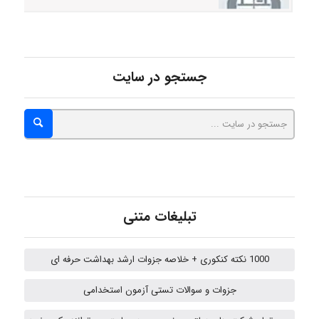
Rtk2099
جستجو در سایت
Arshiaaihsra
ABOALFZAL ZAREI
nima5534
تبلیغات متنی
1000 نکته کنکوری + خلاصه جزوات ارشد بهداشت حرفه ای
arman.m
جزوات و سوالات تستی آزمون استخدامی