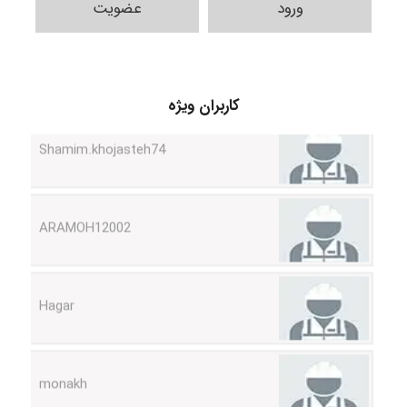
ورود
عضویت
کاربران ویژه
Shamim.khojasteh74
ARAMOH12002
Hagar
monakh