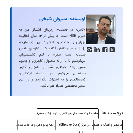
نویسنده: سیروان شیخی
«تجربه در صنعت»، زیربنایِ اشتیاقِ من به
دنیایِ HSE است. با بیش از ۱۳ سال فعالیت
اجرایی و تخصصی، هدفم در این وب‌سایت،
پل زدن میان دانشِ آکادمیک و نیازهای واقعیِ




صنعت است. همراه با تیم تخصصی‌ام،
می‌کوشیم تا با ارائه محتوای کاربردی و به‌روز،
مسیرِ رشد حرفه‌ای شما را هموارتر کنیم.
خوشحال می‌شوم در صفحه لینکدین،
تجربیاتمان را به اشتراک بگذاریم و در این
مسیر تخصصی همراه هم باشیم.
برچسب ها:
,
جلسه ۶ و ۷ جنبه های بهداشتی پرتوها (دکتر منظم)
,
,
,
دز عضو و اهنگ دز عضو
دز موثر (Effective Dose)
رابطه پرتو دهی و دز جذب شده