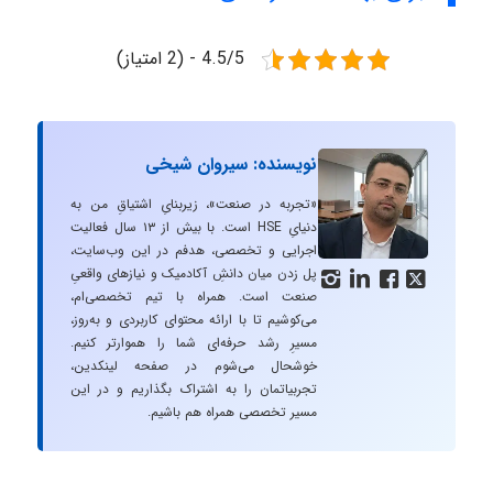
4.5/5 - (2 امتیاز)
نویسنده: سیروان شیخی
«تجربه در صنعت»، زیربنایِ اشتیاقِ من به
دنیایِ HSE است. با بیش از ۱۳ سال فعالیت
اجرایی و تخصصی، هدفم در این وب‌سایت،
پل زدن میان دانشِ آکادمیک و نیازهای واقعیِ




صنعت است. همراه با تیم تخصصی‌ام،
می‌کوشیم تا با ارائه محتوای کاربردی و به‌روز،
مسیرِ رشد حرفه‌ای شما را هموارتر کنیم.
خوشحال می‌شوم در صفحه لینکدین،
تجربیاتمان را به اشتراک بگذاریم و در این
مسیر تخصصی همراه هم باشیم.