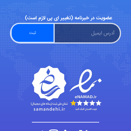
ZAK
عضویت در خبرنامه (تغییر ای پی لازم است)
vali
fahimeh sheibani
HaddadiMahsa
Niloofar