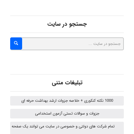
Sara
جستجو در سایت
ZAK
vali
fahimeh sheibani
تبلیغات متنی
1000 نکته کنکوری + خلاصه جزوات ارشد بهداشت حرفه ای
HaddadiMahsa
جزوات و سوالات تستی آزمون استخدامی
تمام شرکت های دولتی و خصوصی در سایت می توانند یک صفحه
Niloofar