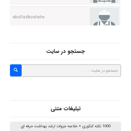
abolfazlkoshehe
abolfazlkoshehe
A.balandeh
جستجو در سایت
fatima
Jafar Tym
تبلیغات متنی
aghajari vahid
1000 نکته کنکوری + خلاصه جزوات ارشد بهداشت حرفه ای