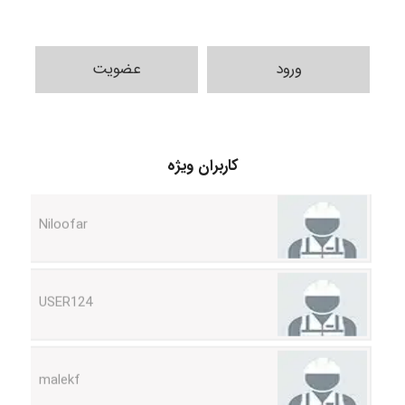
ورود
عضویت
HaddadiMahsa
کاربران ویژه
Niloofar
USER124
malekf