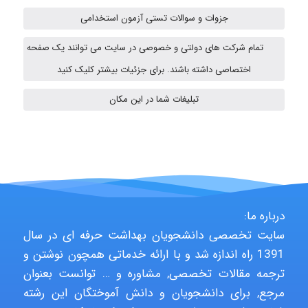
جزوات و سوالات تستی آزمون استخدامی
HaddadiMahsa
تمام شرکت های دولتی و خصوصی در سایت می توانند یک صفحه
اختصاصی داشته باشند. برای جزئیات بیشتر کلیک کنید
تبلیغات شما در این مکان
Niloofar
USER124
درباره ما:
malekf
سایت تخصصی دانشجویان بهداشت حرفه ای در سال
1391 راه اندازه شد و با ارائه خدماتی همچون نوشتن و
ترجمه مقالات تخصصی, مشاوره و … توانست بعنوان
abolfazlkoshehe
مرجع, برای دانشجویان و دانش آموختگان این رشته