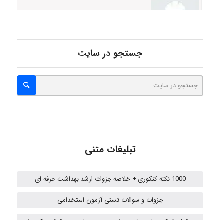
malekf
جستجو در سایت
abolfazlkoshehe
abolfazlkoshehe
تبلیغات متنی
A.balandeh
1000 نکته کنکوری + خلاصه جزوات ارشد بهداشت حرفه ای
جزوات و سوالات تستی آزمون استخدامی
fatima