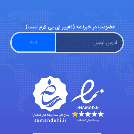
malekf
عضویت در خبرنامه (تغییر ای پی لازم است)
abolfazlkoshehe
abolfazlkoshehe
A.balandeh
fatima