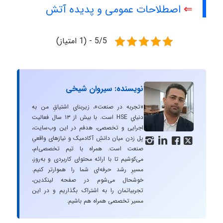
⇐
اصطلاحات عمومی و پدیده آتش
5/5 - (1 امتیاز)
نویسنده: سیروان شیخی
«تجربه در صنعت»، زیربنایِ اشتیاقِ من به
دنیایِ HSE است. با بیش از ۱۳ سال فعالیت
اجرایی و تخصصی، هدفم در این وب‌سایت،
پل زدن میان دانشِ آکادمیک و نیازهای واقعیِ




صنعت است. همراه با تیم تخصصی‌ام،
می‌کوشیم تا با ارائه محتوای کاربردی و به‌روز،
مسیرِ رشد حرفه‌ای شما را هموارتر کنیم.
خوشحال می‌شوم در صفحه لینکدین،
تجربیاتمان را به اشتراک بگذاریم و در این
مسیر تخصصی همراه هم باشیم.