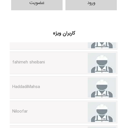
ورود
عضویت
vali
کاربران ویژه
fahimeh sheibani
HaddadiMahsa
Niloofar
USER124