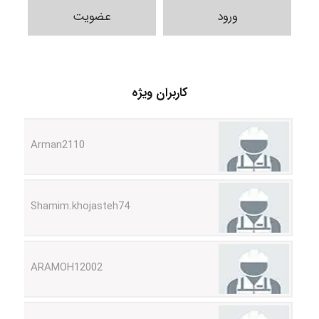
ورود
عضویت
Mohammad Abbasi HSE
کاربران ویژه
Arman2110
Shamim.khojasteh74
ARAMOH12002
Hagar