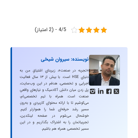
4/5 - (2 امتیاز)
نویسنده: سیروان شیخی
«تجربه در صنعت»، زیربنایِ اشتیاقِ من به
دنیایِ HSE است. با بیش از ۱۳ سال فعالیت
اجرایی و تخصصی، هدفم در این وب‌سایت،
پل زدن میان دانشِ آکادمیک و نیازهای واقعیِ




صنعت است. همراه با تیم تخصصی‌ام،
می‌کوشیم تا با ارائه محتوای کاربردی و به‌روز،
مسیرِ رشد حرفه‌ای شما را هموارتر کنیم.
خوشحال می‌شوم در صفحه لینکدین،
تجربیاتمان را به اشتراک بگذاریم و در این
مسیر تخصصی همراه هم باشیم.