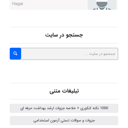
monakh
جستجو در سایت
Rtk2099
Arshiaaihsra
ABOALFZAL ZAREI
تبلیغات متنی
1000 نکته کنکوری + خلاصه جزوات ارشد بهداشت حرفه ای
nima5534
جزوات و سوالات تستی آزمون استخدامی