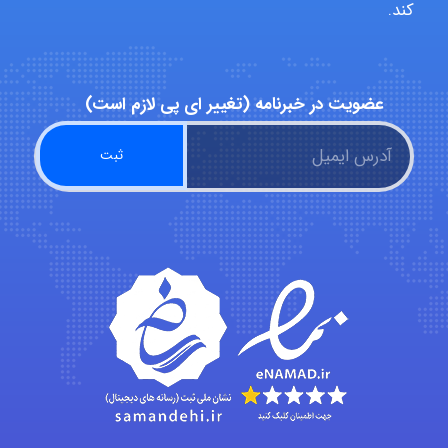
monakh
کند.
Rtk2099
عضویت در خبرنامه (تغییر ای پی لازم است)
Arshiaaihsra
ABOALFZAL ZAREI
nima5534