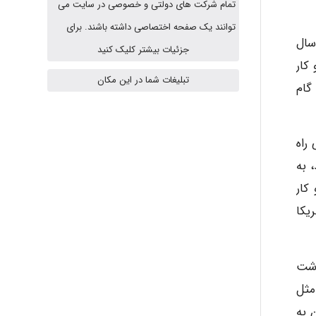
تمام شرکت های دولتی و خصوصی در سایت می
توانند یک صفحه اختصاصی داشته باشند. برای
سال
جزئیات بیشتر کلیک کنید
arman.m
د تغییر و کار
تبلیغات شما در این مکان
پله داشت، گام
Hasan haghparast
treadmi دو بخش دارد، tread که معنی راه
د، به
shbnm72
 بیگاری و کار
یکا
Minoo1375
ذشت
 مثل
Sara
 به