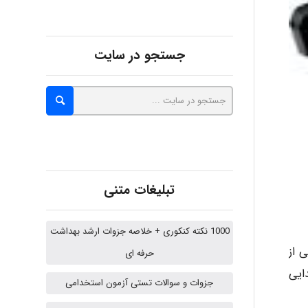
Sara
جستجو در سایت
ZAK
vali
fahimeh sheibani
تبلیغات متنی
1000 نکته کنکوری + خلاصه جزوات ارشد بهداشت
HaddadiMahsa
 از
حرفه ای
ایی
جزوات و سوالات تستی آزمون استخدامی
Niloofar