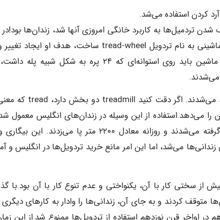
رد کردن استفاده می‌شد.
 شدن تردمیل‌ها به کاربرد خانگی امروزی آنها شد، زندان‌ها بود!در 
۱۸۱۸، یک مهندس انگلیسی به نام «سر ویلیام کابیت»، ماشینی به نام تردویل tread-wheel ساخت، هدف او ایجا
کشیدن از زندانیان لجوج و بیکار بود. زندانی‌ها در این ماشین باید روی استوانه‌ای که ۲۴ پره به شکل شبیه 
می‌شدند.
با استفاده از نیروی زندانی‌ها آب پمپ می‌شد و غلات آرد می‌شدند. اگر دقت کنید ll
و mill که معنی آسیاب کردن را می‌دهد.استفاده از این وسیله در زندان‌های انگلیس معمول ش
شکلی که زندانی‌ها در شیفت‌های هشت ساعته به کار گرفته می‌شدند و روزانه معادل ۲۲۰۰ متر پا می‌زدند. این
دانی‌ها می‌شد، اما این امر مانع خرید تردویل‌ها در انگلیس و آمر
یش از سختی کار با آن، یکنواختی و عدم تنوع کار با آن بود.با گ
‌ها متوقف کردند و به جای آن، زندانی‌ها را وادار به کارهای دیگری
 در اواخر قرن نوزدهم استفاده از تردویل‌ها ممنوع شد.از این زمان