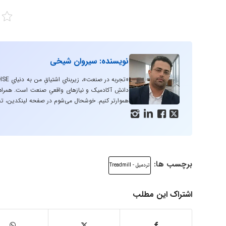
نویسنده: سیروان شیخی
دانشِ آکادمیک و نیازهای واقعیِ صنعت است. همراه با
هموارتر کنیم. خوشحال می‌شوم در صفحه لینکدین، تج




برچسب ها:
تردمیل - Treadmill
اشتراک این مطلب