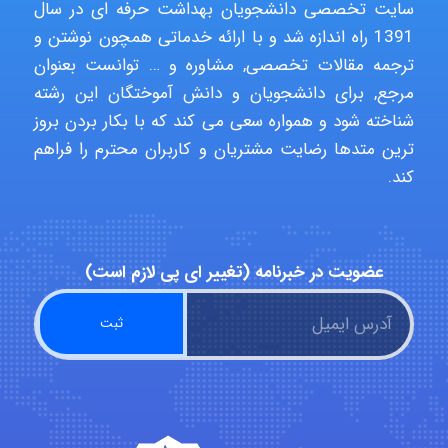
سایت تخصصی دانشجویان بهداشت حرفه ای در سال
fahimeh sheibani
1391 راه اندازه شد و با ارائه خدماتی همچون نوشتن و
ترجمه مقالات تخصصی, مشاوره و … توانست بعنوان
مرجع, برای دانشجویان و دانش آموختگان این رشته
HaddadiMahsa
شناخته شود و همواره سعی می کند که با بکار بردن بروز
ترین متدها رضایت مشتریان و کاربران محترم را فراهم
کند.
Niloofar
عضویت در خبرنامه (تغییر ای پی لازم است)
USER124
malekf