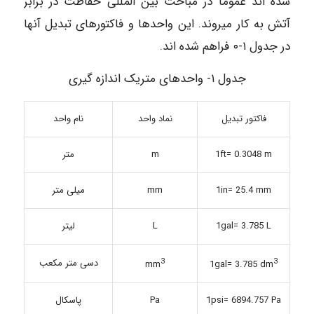
شده اند عموماً در مباحث بین المللی حفاظت در برابر
آتش به کار میروند. این واحدها و فاکتورهای تبدیل آنها
در جدول ۱-۰ فراهم شده اند.
جدول ۱- واحدهای متریک اندازه گیری
فاکتور تبدیل
نماد واحد
نام واحد
1ft= 0.3048 m
m
متر
1in= 25.4 mm
mm
میلی متر
1gal= 3.785 L
L
لیتر
3
3
دسی متر مکعب
mm
1gal= 3.785 dm
1psi= 6894.757 Pa
Pa
پاسکال