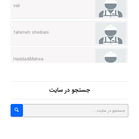
fahimeh sheibani
HaddadiMahsa
Niloofar
جستجو در سایت
USER124
malekf