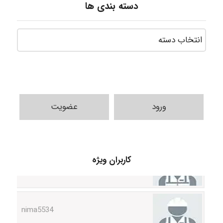
دسته بندی ها
ورود
عضویت
ABOALFZAL ZAREI
کاربران ویژه
nima5534