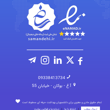
vali
fahimeh sheibani
09338413734
آ.غ - بوکان - خیابان 55
تمام حقوق مادی و معنوی برای دانشجویان بهداشت حرفه ای محفوظ است
ارسال مطلب
ارتباط با ما
درباره ما و قوانین سایت