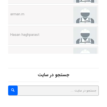
arman.m
Hasan haghparast
shbnm72
Minoo1375
جستجو در سایت
Sara
ZAK