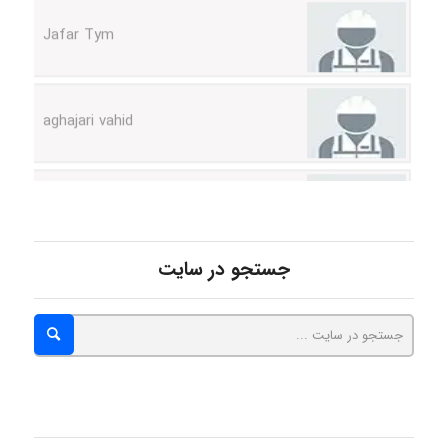
aghajari vahid
Poubakhtiari
Alirez0990
جستجو در سایت
hosein abdolvand
Kati