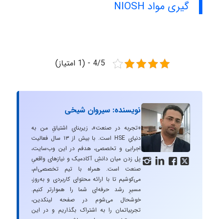
گیری مواد NIOSH
4/5 - (1 امتیاز)
نویسنده: سیروان شیخی
«تجربه در صنعت»، زیربنایِ اشتیاقِ من به
دنیایِ HSE است. با بیش از ۱۳ سال فعالیت
اجرایی و تخصصی، هدفم در این وب‌سایت،
پل زدن میان دانشِ آکادمیک و نیازهای واقعیِ




صنعت است. همراه با تیم تخصصی‌ام،
می‌کوشیم تا با ارائه محتوای کاربردی و به‌روز،
مسیرِ رشد حرفه‌ای شما را هموارتر کنیم.
خوشحال می‌شوم در صفحه لینکدین،
تجربیاتمان را به اشتراک بگذاریم و در این