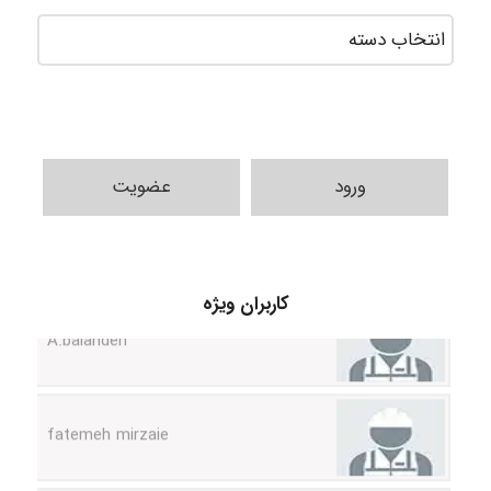
ورود
عضویت
A.balandeh
کاربران ویژه
fatemeh mirzaie
Jafar Tym