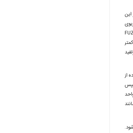
 LOPA ارائه گردید. در این
یوی
محاسبه نمود. همچنین PFD حفاظتی بر اساس ارزیابی مفهوم FUZZY
کمتر
یسک گاز سولفید
ده از
سپس
احد
شتری مانند
ود.