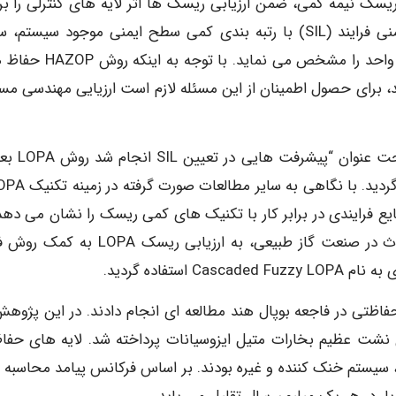
ان یک روش ارزیابی ریسک نیمه کمی، ضمن ارزیابی ریسک ها اثر لایه های کنترلی را بر
می نماید. در این بین، روش تعیین سطح یکپارچگی ایمنی فرایند (SIL) با رتبه بندی کمی سطح ایمنی موجود سی
حفاظت دهی مورد نیاز تجهیزات و فرایند بکار رفته در آن واحد را مشخص می نما
 برای حصول اطمینان از این مسئله لازم است ارزیایی مهندسی مس
در مطالعه ای که توسط vid kikwood Brian tibbs
ا آن در صنایع فرایندی در برابر کار با تکنیک های کمی ریسک را نشان می دهد
مطالعه Khalil و همکاران، برای جلوگیری و کاهش حوادث در صنعت گاز طبیعی، به ارزیابی ریسک
تفاده گردید.
 مورد نقش لایه های حفاظتی در فاجعه بوپال هند مطالعه ای انجام دادند. در این پژو
اریوی نشت عظیم بخارات متیل ایزوسیانات پرداخته شد. لایه های حفا
 سیستم خنک کننده و غیره بودند. بر اساس فرکانس پیامد محاسبه 