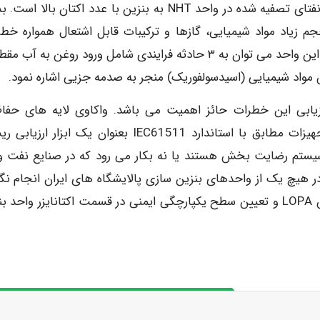
هدف از ساخت واحد اکتانایزر بنزین سازی تبدیل خوراک نفتای تصفیه شده در واحد NHT به بنزین با عدد اکتان بال
جم زیاد مواد شیمیایی، گازها و ترکیبات قابل اشتعال همواره خطر
ارزیابی این خطرات حائز اهمیت می باشد. واکاوی لایه های حفا
بخصوص برای تعیین سطح یکپارچگی ایمنی عملکرد تجهیزات مطابق با استاندارد IEC61511 بعنوان یک ابزا
سیستم رضایت بخش هستند یا نه بکار می رود که در صنایع نفت و 
 در هیچ یک از واحدهای بنزین سازی پالایشگاه های ایران انجام نگر
است. هدف این مطالعه ارزیابی نیمه کمی ریسک به روش LOPA و تعیین سطح یکپارچگی ایمنی در قسمت اکتانایزر واح