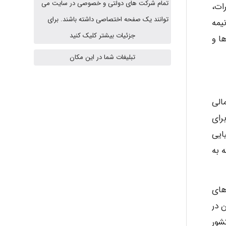
تمام شرکت های دولتی و خصوصی در سایت می
طرات،
HaddadiMahsa
توانند یک صفحه اختصاصی داشته باشند. برای
روش نیمه
جزئیات بیشتر کلیک کنید
ا و
Niloofar
تبلیغات شما در این مکان
USER124
الی
رای
ایی
malekf
 به
abolfazlkoshehe
های
 در
شور