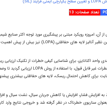
د (SIL)
تعداد صفحات: 13
از آن، امروزه رویکرد مبتنی بر پیشگیری مورد توجه اکثر صنایع شیمی
قرار دارد. لذا شناسایی و ارزیابی خطرات به روش های نوین نظیر آنالیز لایه های حفاظتی (LOPA) نیز بیش از
ندی واحد اکتانایزر، برای شناسایی کیفی خطرات از تکنیک ارزیابی ر
به روش HAZOP استفاده شد. سپس پیامدهای ناشی از خطرات غیر قابل قبول، با استفاده از روش LOPA ارز
یت برای کاهش احتمال ریسک، لایه های حفاظتی بیشتری پیشنها
ط به افزایش فشار، افزایش یا کاهش جریان سیال، نشت سیال و افز
از ۹۸ انحراف شناسایی شده، ۴۰ انحراف بعنوان سناریوی خطرناک در نظر گرفته شد و خروجی نتایج وارد ک