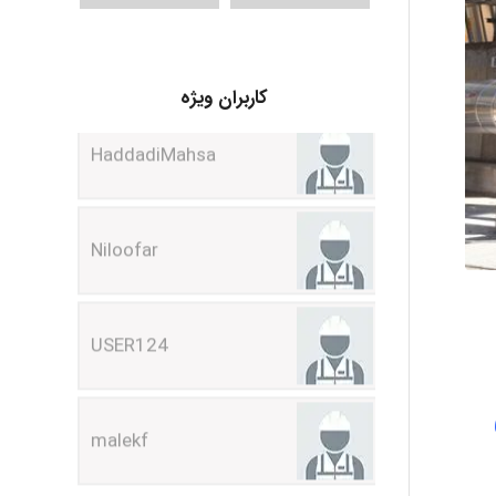
HaddadiMahsa
کاربران ویژه
Niloofar
USER124
malekf
abolfazlkoshehe