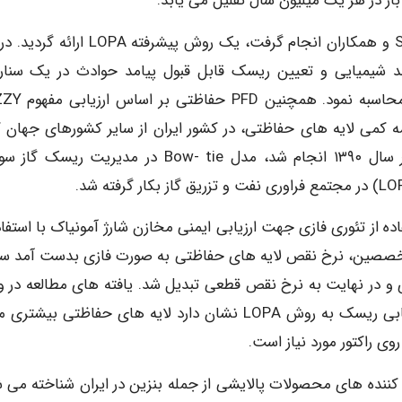
ار در هر یک میلیون سال تقلیل می یابد.
در مطالعه ای دیگر که در سال ۲۰۱۶ توسط ShuJiao Tong و همکاران انجام گرفت، یک روش پیشرفته
یند شیمیایی و تعیین ریسک قابل قبول پیامد حوادث در یک سنار
انتخابی، می توان PFD را برای لایه حفاظتی اضطراری 
هت ارزیابی ریسک نیمه کمی لایه های حفاظتی، در کشور ایران از سایر کشورهای جهان 
بوده است. در مطالعه ای که توسط یزدی و همکاران در سال ۱۳۹۰ انجام شد، مدل Bow- tie در مدیریت ر
ومند در سال ۱۳۹۴ با موضوع “استفاده از تئوری فازی جهت ارزیابی ایمنی مخازن شارژ آمونیاک با استفا
ظر متخصصین، نرخ نقص لایه های حفاظتی به صورت فازی بدست آمد 
زی و در نهایت به نرخ نقص قطعی تبدیل شد. یافته های مطالعه در و
تولید کریستال های سفالکسین یک شرکت داروسازی ارزیابی ریسک به روش LOPA نشان دارد لایه های حفاظتی بی
 راکتور مورد نیاز است.
کننده های محصولات پالایشی از جمله بنزین در ایران شناخته می ش