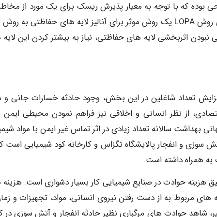
ریو نیازمند اقدام اصلاحی بوده که با توجه به معیار پذیرش ریسک برای یک مورد از مخا
لایه های حفاظتی مستقل بیشتر پیشنهاد گردید. بکارگیری روش LOPA یک روش موثر برای آنالیز لایه های حفاظتی به 
فی نبودن اثربخشی لایه های حفاظتی، نیاز به بیشتر کردن این لایه ه
فزایش تعداد شاغلین در این بخش، وجود حادثه خسارات جانی و م
تصادی، از نظر انسانی و اخلاقی نیز فراهم نمودن محیطی ایمن ب
نی بهداشت سالانه تعداد زیادی در اثر تماس غیر ایمن با مواد شیمی
 آتش سوزی و انفجار پالایشگاه تگزاس و کارخانه کود شیمیایی است که
یق هزینه حوادث در صنایع شیمیایی کار بسیار دشواری است. هزینه 
های مربوط به از دست رفتن نیروی انسانی، مواد، تجهیزات و زمان
یر، شاهد حوادث های مرگباری نظیر حادثه انفجار و آتش سوزی در ک