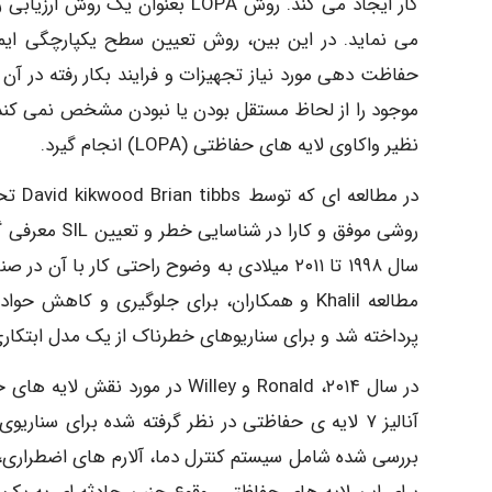
کار ایجاد می کند. روش LOPA بعنو
موجود را از لحاظ مستقل بودن یا نبودن مشخص نمی کند،
نظیر واکاوی لایه های حفاظتی (LOPA) انجام گیرد.
سال ۱۹۹۸ تا ۲۰۱۱ میلادی به وضوح راحتی کار ب
پرداخته شد و برای سناریوهای خطرناک از یک مدل ابتکاری به نام Cascaded Fuzzy LOPA اس
در سال ۲۰۱۴، Ronald و Willey در
آنالیز ۷ لایه ی حفاظتی در نظر گرفته شده برای سن
بررسی شده شامل سیستم کنترل دما، آلارم های اضطراری،