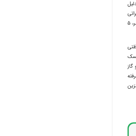
ا است. بدلیل
اتی
متوجه این واحد کلیدی می باشد. از جمله حوادث اخیر در این واحد می توان به ۳ حادثه فرایندی شامل ورود روغن به آب مقطر، ۵
ظتی
ر ارزیابی ریسک
گاز
فته
د بنزین