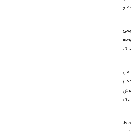
abolfazlkoshehe
 انتقال گاز سرخس حدود ۱۰۰ نفر کشته و
A.balandeh
یمی
وجه
نیک
fatima
امی
Jafar Tym
 از
روش
ریسک
aghajari vahid
حیط