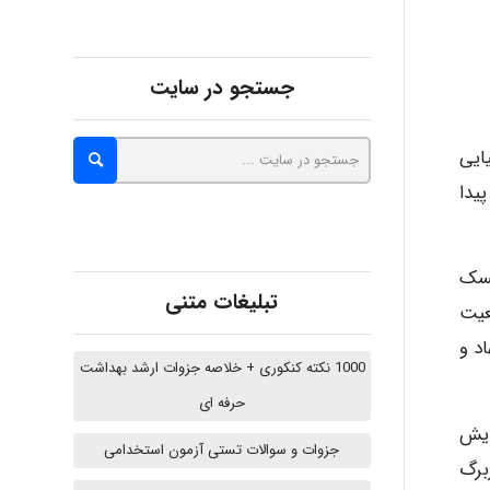
abolfazlkoshehe
جستجو در سایت
A.balandeh
ایی
 پیش اهمیت پیدا
fatima
یسک
تبلیغات متنی
یابی گردید تا وضعیت
Jafar Tym
د و
1000 نکته کنکوری + خلاصه جزوات ارشد بهداشت
حرفه ای
aghajari vahid
ایش
جزوات و سوالات تستی آزمون استخدامی
اربرگ