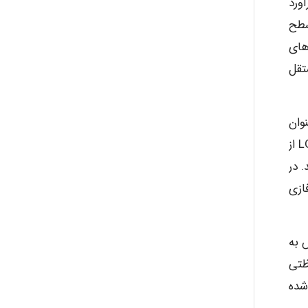
آورد
ستم، سطح
ید. با توجه به اینکه روش HAZOP حفاظ های
تقل
Da تحت عنوان “پیشرفت هایی در تعیین SIL انجام شد روش LOPA بعنوان
روشی موفق و کارا در شناسایی خطر و تعیین SIL معرفی گردید. با نگاهی به سایر مطالعات صورت گرفته در زمینه تکنیک LOPA از
. در
 LOPA به کمک روش فازی
هش به
ظتی
شده