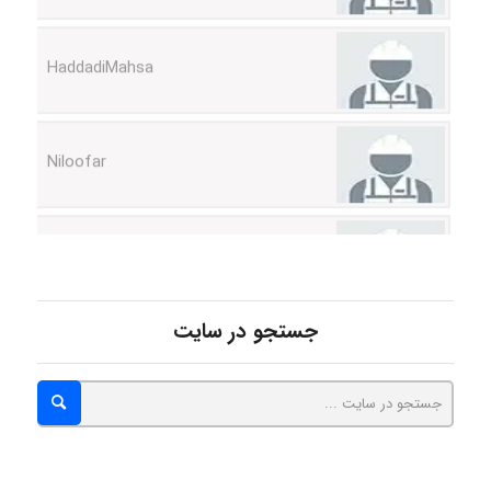
HaddadiMahsa
Niloofar
USER124
malekf
جستجو در سایت
abolfazlkoshehe