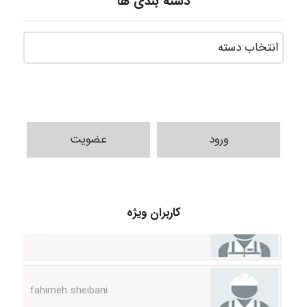
دسته بندی ها
ورود
عضویت
vali
کاربران ویژه
fahimeh sheibani