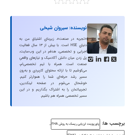
نویسنده: سیروان شیخی
«تجربه در صنعت»، زیربنایِ اشتیاقِ من به
دنیایِ HSE است. با بیش از ۱۳ سال فعالیت
اجرایی و تخصصی، هدفم در این وب‌سایت،
پل زدن میان دانشِ آکادمیک و نیازهای واقعیِ




صنعت است. همراه با تیم تخصصی‌ام،
می‌کوشیم تا با ارائه محتوای کاربردی و به‌روز،
مسیرِ رشد حرفه‌ای شما را هموارتر کنیم.
خوشحال می‌شوم در صفحه لینکدین،
تجربیاتمان را به اشتراک بگذاریم و در این
مسیر تخصصی همراه هم باشیم.
برچسب ها:
,
پاورپوینت ارزیابی ریسک به روش FHA