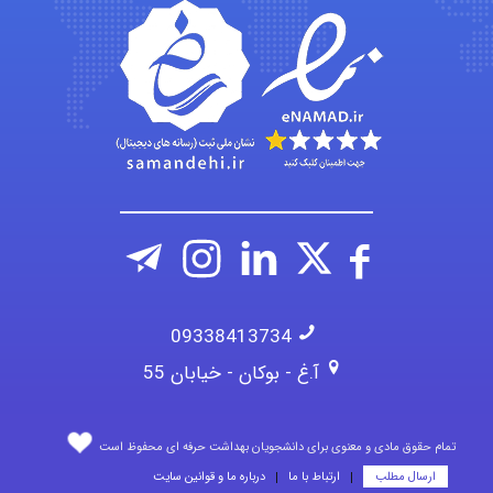
A.balandeh
fatima
09338413734
آ.غ - بوکان - خیابان 55
تمام حقوق مادی و معنوی برای دانشجویان بهداشت حرفه ای محفوظ است
ارسال مطلب
ارتباط با ما
درباره ما و قوانین سایت