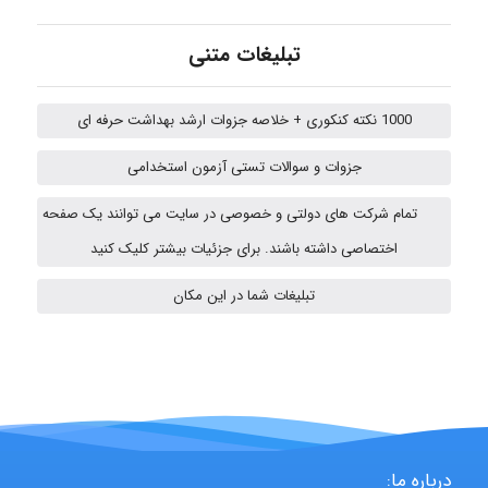
abolfazlkoshehe
تبلیغات متنی
A.balandeh
1000 نکته کنکوری + خلاصه جزوات ارشد بهداشت حرفه ای
جزوات و سوالات تستی آزمون استخدامی
fatima
تمام شرکت های دولتی و خصوصی در سایت می توانند یک صفحه
اختصاصی داشته باشند. برای جزئیات بیشتر کلیک کنید
vali
تبلیغات شما در این مکان
fahimeh sheibani
درباره ما:
HaddadiMahsa