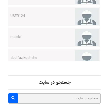
USER124
malekf
abolfazlkoshehe
abolfazlkoshehe
جستجو در سایت
A.balandeh