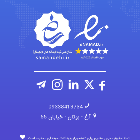
Jafar Tym
aghajari vahid
09338413734
آ.غ - بوکان - خیابان 55
تمام حقوق مادی و معنوی برای دانشجویان بهداشت حرفه ای محفوظ است