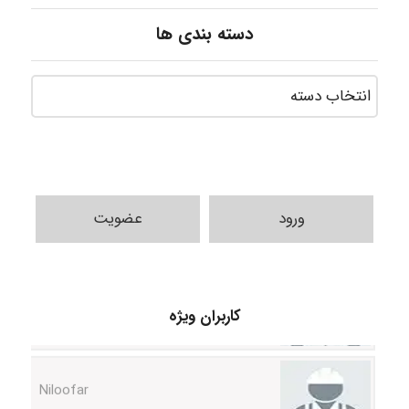
دسته بندی ها
ورود
عضویت
HaddadiMahsa
کاربران ویژه
Niloofar