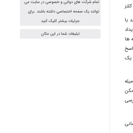
تمام شرکت های دولتی و خصوصی در سایت می
کلتز
توانند یک صفحه اختصاصی داشته باشند. برای
USER124
 با
جزئیات بیشتر کلیک کنید
یداد
تبلیغات شما در این مکان
 ها
malekf
اسخ
 یک
abolfazlkoshehe
یله
abolfazlkoshehe
مکن
رسی
A.balandeh
انی