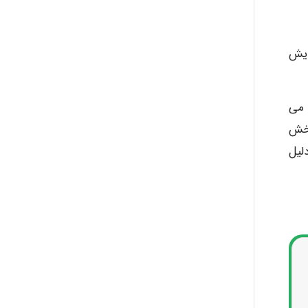
ایش
 می
رخش
لیل