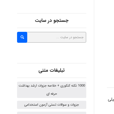
fatima
جستجو در سایت
Jafar Tym
aghajari vahid
تبلیغات متنی
Poubakhtiari
1000 نکته کنکوری + خلاصه جزوات ارشد بهداشت
حرفه ای
یلی
Alirez0990
جزوات و سوالات تستی آزمون استخدامی