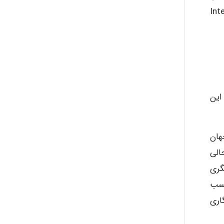
International
این
هان
الی
گری
کسب
اری