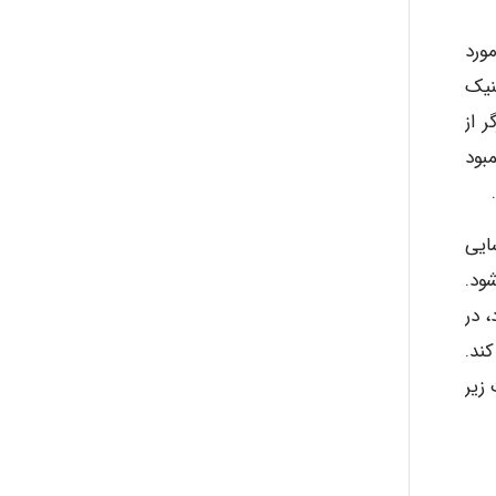
fatima
ورد
نیک
 از
Jafar Tym
بود
aghajari vahid
ایی
ود.
 در
Poubakhtiari
ند.
زیر
Alirez0990