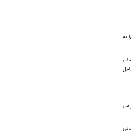
CCP عوامل انسانی را به
انی
امل
 می
 انسانی