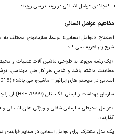
گنجاندن عوامل انسانی در روند بررسی رویداد
مفاهیم عوامل انسانی
شرح زیر تعریف می کند:
«یک رشته مربوط به طراحی ماشین آلات عملیات و محیط ها
مطابقت داشته باشد و شامل هر کار فنی مهندسی، نوشتن
انسانی در سیستم های اپراتور – ماشین، می باشد».(CCPS، 2018)
سازمان بهداشت و ایمنی انگلستان (1999، HSE) آن را چنین تعریف می کند:
«عوامل محیطی سازمانی شغلی و ویژگی های انسانی و فردی ک
گذارند».