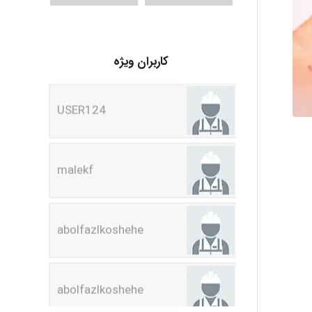
USER124
کاربران ویژه
malekf
abolfazlkoshehe
abolfazlkoshehe
A.balandeh