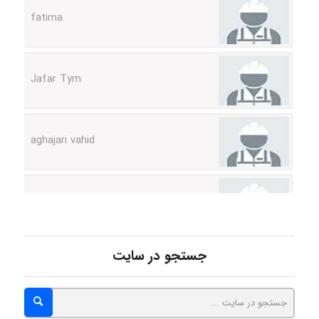
Jafar Tym
aghajari vahid
Poubakhtiari
Alirez0990
جستجو در سایت
hosein abdolvand