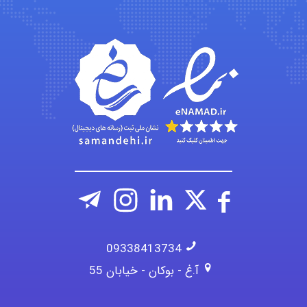
Kati
emami
ehtesham
09338413734
آ.غ - بوکان - خیابان 55