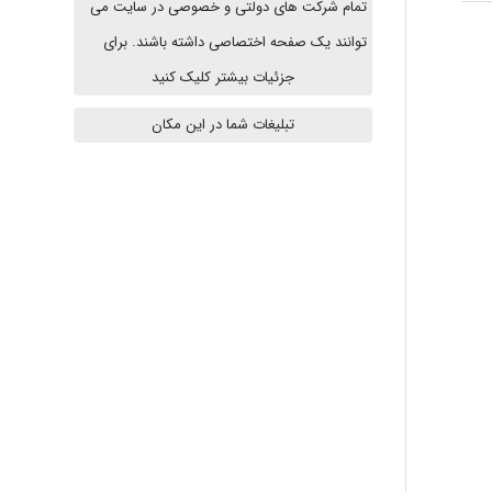
تمام شرکت های دولتی و خصوصی در سایت می
A.balandeh
توانند یک صفحه اختصاصی داشته باشند. برای
جزئیات بیشتر کلیک کنید
fatima
تبلیغات شما در این مکان
Jafar Tym
aghajari vahid
Poubakhtiari