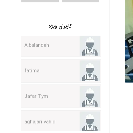
A.balandeh
کاربران ویژه
fatima
Jafar Tym
aghajari vahid
Poubakhtiari