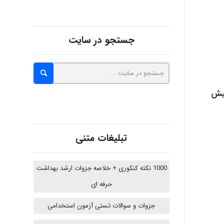
Alirez0990
جستجو در سایت
hosein abdolvand
پیش
Kati
تبلیغات متنی
emami
1000 نکته کنکوری + خلاصه جزوات ارشد بهداشت
حرفه ای
ehtesham
جزوات و سوالات تستی آزمون استخدامی