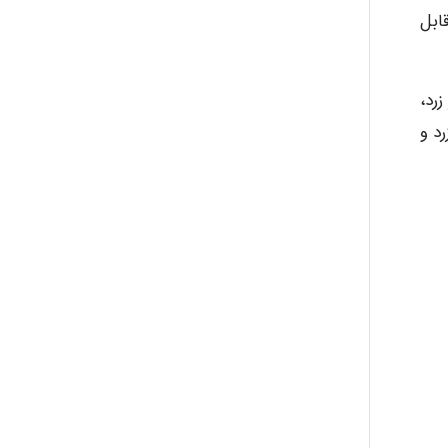
ابل
رد،
رد و