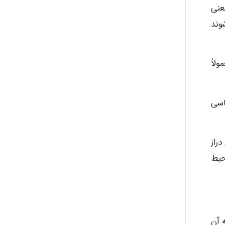
Alirez0990
عنی
وند
hosein abdolvand
لاً
Kati
اسی
emami
راز
حیط
ehtesham
 آن