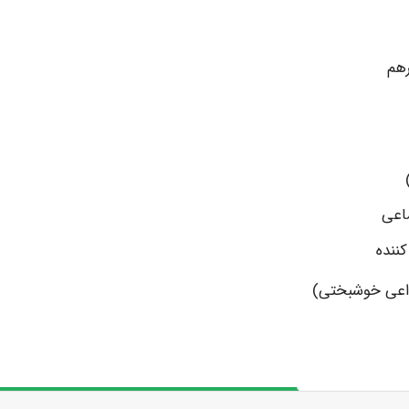
رهم
اعی
کننده
داعی خوشبختی)