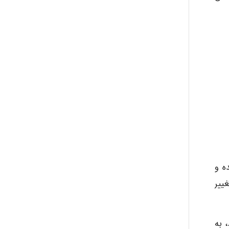
ه و
ییر
، به