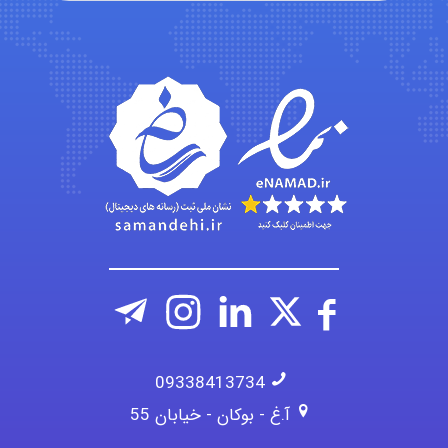
Kati
emami
ehtesham
09338413734
آ.غ - بوکان - خیابان 55