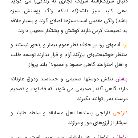
دنبال شریک(البته شریک تجاری نه زندگی) می گردید
سعی کنید سبز باشد(نه اینکه رنگ پوستش سبزه
باشد).رنگی مقدس است.سبزها اصلاح گرند و بسیار علاقه
به نصیحت کردن دارند.کوشش و پشتکار عجیبی دارند
زرد
آدمهای زرد بر خلاف نظر عموم بیمار و رنجور نیستند و
منتظر خوشبختیهای بزرگند.آرام و قرار ندارند.توسعه طلب
و اهل اختراعند.گاهی حسود و معمولا” بلند پرواز.
بنفش
بنفش دوستها صمیمی و حساسند وذوق عارفانه
دارند.گاهی آنقدر صمیمی می شوند که قضاوت و تصمیم
درست نمی توانند بگیرند
نارنجی
نارنجی پسندها اهل مسابقه و سلطه طلبند و
سرشار از آرزوهای دور و درازند
ارغوانی:
ارغوانی ها پایشان روی زمین است و سر و