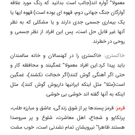
معمولا” آواره اند(جالب است بدانید که رنگ مورد علاقه
آوارگان جنگ جهانی دوم، قهوه ای بوده است).قهوه ایها یا
یک بیماری جسمی جدی دارند و یا مشکلی که به نظر
آنها غیر قابل حل است، پس این افراد از نظر جسمی و
روحی در خطرند.
خاکستری:
خاکستری را در کهنسالان و خانه سالمندان
باید پیدا کرد.این افراد معمولا” غمگینند و محافظه کار و
حتی اگر آهنگی گوش کنند(اگر خجالت نکشند)، غمگین
است(مثلا” مثل اینکه ایرانیها داریوش گوش کنند)، مثل
اینکه به آنها گفته اند خوشی بی خوشی.
قرمز:
قرمز پسندها پر از شوق زندگی، عاشق و مبارزه طلب،
پرتکاپو و شجاع، اهل معاشرت، شلوغ و پر سروصدا
هستند.ظاهرا” نیرویشان تمام نشدنی است، خوب مشت