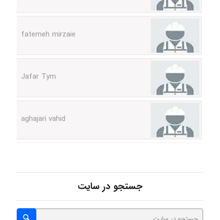
fatemeh mirzaie
Jafar Tym
aghajari vahid
Poubakhtiari
جستجو در سایت
Alirez0990