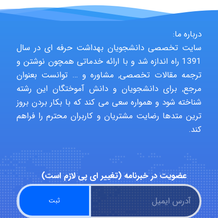
fatemeh mirzaie
درباره ما:
Jafar Tym
سایت تخصصی دانشجویان بهداشت حرفه ای در سال
1391 راه اندازه شد و با ارائه خدماتی همچون نوشتن و
ترجمه مقالات تخصصی, مشاوره و … توانست بعنوان
aghajari vahid
مرجع, برای دانشجویان و دانش آموختگان این رشته
شناخته شود و همواره سعی می کند که با بکار بردن بروز
ترین متدها رضایت مشتریان و کاربران محترم را فراهم
Poubakhtiari
کند.
Alirez0990
عضویت در خبرنامه (تغییر ای پی لازم است)
hosein abdolvand