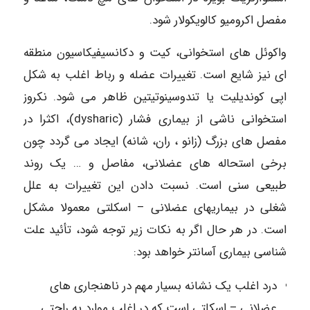
مفصل اکرومیو کالویکولار شود.
واکوئل های استخوانی، کیت و دکانسیفیکاسیون منطقه
ای نیز شایع است. تغییرات عضله و رباط اغلب به شکل
اپی کوندیلیت یا تندوسینوتیتین ظاهر می شود. نکروز
استخوانی ناشی از بیماری فشار (dysharic)، اکثرا در
مفصل های بزرگ (زانو ، ران، شانه) ایجاد می گردد چون
برخی استحاله های عضلانی، مفاصل و … یک روند
طبیعی سنی است. نسبت دادن این تغییرات به علل
شغلی در بیماریهای عضلانی – اسکلتی معمولا مشکل
است. در هر حال اگر به نکات زیر توجه شود، تأئید علت
شناسی بیماری آسانتر خواهد بود:
درد اغلب یک نشانه بسیار مهم در ناهنجاری های
عضلانی – اسکلتی است که در اغلب موارد به راحتی