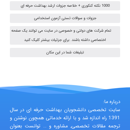
Iman Hosseini
1000 نکته کنکوری + خلاصه جزوات ارشد بهداشت حرفه ای
جزوات و سوالات تستی آزمون استخدامی
Chehri
تمام شرکت های دولتی و خصوصی در سایت می توانند یک صفحه
اختصاصی داشته باشند. برای جزئیات بیشتر کلیک کنید
تبلیغات شما در این مکان
Jafar Tym
aghajari vahid
درباره ما:
Poubakhtiari
سایت تخصصی دانشجویان بهداشت حرفه ای در سال
1391 راه اندازه شد و با ارائه خدماتی همچون نوشتن و
ترجمه مقالات تخصصی, مشاوره و … توانست بعنوان
Alirez0990