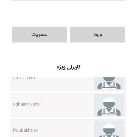
ورود
عضویت
کاربران ویژه
Jafar Tym
aghajari vahid
Poubakhtiari