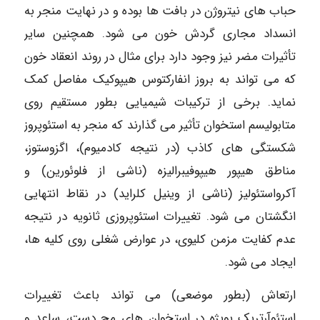
حباب های نیتروژن در بافت ها بوده و در نهایت منجر به
انسداد مجاری گردش خون می شود. همچنین سایر
تأثیرات مضر نیز وجود دارد برای مثال در روند انعقاد خون
که می تواند به بروز انفارکتوس هیپوکیک مفاصل کمک
نماید. برخی از ترکیبات شیمیایی بطور مستقیم روی
متابولیسم استخوان تأثیر می گذارند که منجر به استئوپروز
شکستگی های کاذب (در نتیجه کادمیوم)، اگزوستوز،
مناطق هیپور هیپوفیبرالیزه (ناشی از فلوئورین) و
آکرواستئولیز (ناشی از وینیل کلراید) در نقاط انتهایی
انگشتان می شود. تغییرات استئوپروزی ثانویه در نتیجه
عدم کفایت مزمن کلیوی، در عوارض شغلی روی کلیه ها،
ایجاد می شود.
ارتعاش (بطور موضعی) می تواند باعث تغییرات
استئوآرتریک بویژه در استخوان های مچ دست، ساعد و