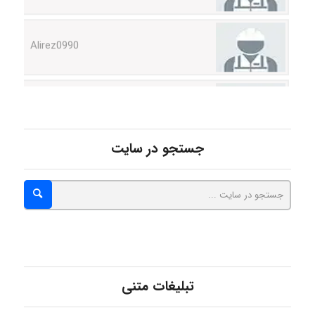
Alirez0990
hosein abdolvand
Kati
جستجو در سایت
emami
ehtesham
تبلیغات متنی