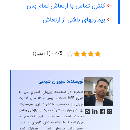
⇐
کنترل تماس با ارتعاش تمام بدن
⇐
بیماریهای ناشی از ارتعاش
4/5 - (1 امتیاز)
نویسنده: سیروان شیخی
«تجربه در صنعت»، زیربنایِ اشتیاقِ من به
دنیایِ HSE است. با بیش از ۱۳ سال فعالیت
اجرایی و تخصصی، هدفم در این وب‌سایت،
پل زدن میان دانشِ آکادمیک و نیازهای واقعیِ




صنعت است. همراه با تیم تخصصی‌ام،
می‌کوشیم تا با ارائه محتوای کاربردی و به‌روز،
مسیرِ رشد حرفه‌ای شما را هموارتر کنیم.