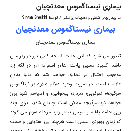
بیماری نیستاگموس معدنچیان
/
در
بیماریهای شغلی و معاینات پزشکی
توسط
Sirvan Sheikhi
بیماری نیستاگموس معدنچیان
بیماری نیستاگموس معدنچیان
تصور می شود که این حالت نتیجه کمی نور در زیرزمین
باشد. کمبود نسبی یاخته های استوانه ای در لکه زرد
موجوب اختلال در تطابق خواهد شد که غالبا بدون
علامت است. در صورت وجود علائم علاوه بر نیتاگموس
سرگیجه؛ فتوفوبی؛ سردرد؛ بیخوابی؛ و اس‍پاسم ‍لکها بروز
خواهد کرد.سرگیجه ممکن است چندان شدید برای چند
روی ادامه یافته و سپس بیمار وارد مرحله سوم می گردد
که زمان بهبودی نسبی است هرچند بی استهایی و ضعف
احتمالا ادامه داشته و ممکن است تب خفیفی نیز موجود