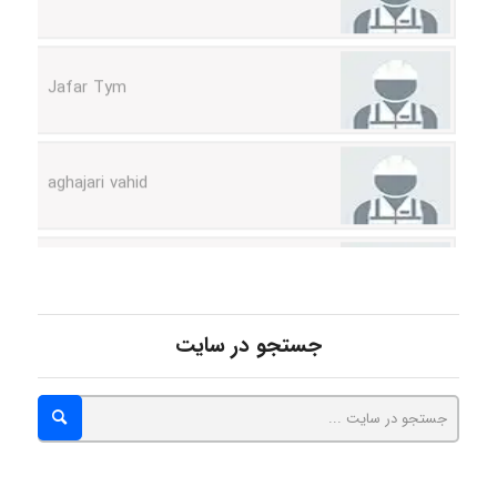
Jafar Tym
aghajari vahid
Poubakhtiari
جستجو در سایت
Alirez0990
hosein abdolvand