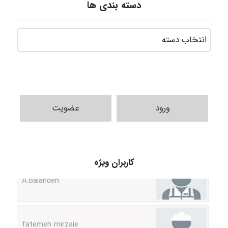
دسته بندی ها
ورود
عضویت
کاربران ویژه
A.balandeh
fatemeh mirzaie