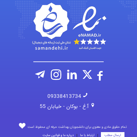
emami
ehtesham
09338413734
آ.غ - بوکان - خیابان 55
تمام حقوق مادی و معنوی برای دانشجویان بهداشت حرفه ای محفوظ است
ارسال مطلب
ارتباط با ما
درباره ما و قوانین سایت