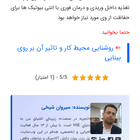
تغذیه داخل وریدی و درمان فوری با انتی بیوتیک ها برای
حفاظت از وی مورد نیاز خواهد بود.
حتما بخوانید:
⇐
روشنایی محیط کار و تاثیر آن بر روی
بینایی
5/5 - (1 امتیاز)
نویسنده: سیروان شیخی
«تجربه در صنعت»، زیربنایِ اشتیاقِ من به
دنیایِ HSE است. با بیش از ۱۳ سال فعالیت
اجرایی و تخصصی، هدفم در این وب‌سایت،
پل زدن میان دانشِ آکادمیک و نیازهای واقعیِ



