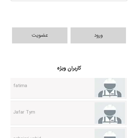
ورود
عضویت
A.balandeh
fatima
کاربران ویژه
Jafar Tym
aghajari vahid