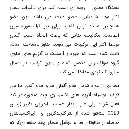
دستگاه معدی – روده ای است. کبد برای تأثیرات سمی
اکثر مواد شیمیایی، عضو هدف می باشد. این عضو
همچنین عمده ترین ناحیه برای بیو ترانسفورماسیون
آنهاست. مکانیسم هائی که باعث ایجاد آسیب کبدی
توسط اکثر این ترکیبات می شوند، هنوز ناشناخته است.
ثابت شده است که جیوه و آرسنیک با آنزیم های حاوی
گروه سولفیدریل متصل شده و بدین ترتیب در اعمال
متابولیک کبدی مداخله می کنند.
تعدادی از مواد شامل هالو آلکان ها و هالو آلکن ها می
توانند بوسیله آنزیم های اکسیدازی چند منظوره در کبد
فعال شوند ولی غیر پایدار هستند، اجزایی نظیر (بنیان
CCL3 مشتق شده از تتراکلریدکربن و اپواکسیدهای
حاصله از هالوتان ها و عوامل معطر چند حلقه ای)، که