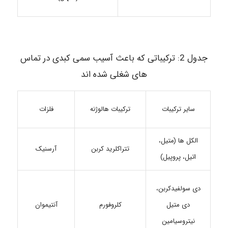
جدول 2: ترکیباتی که باعث آسیب سمی کبدی در تماس
های شغلی شده اند
ترکیبات هالوژنه
فلزات
سایر ترکیبات
الکل ها (متیل،
تتراکلرید کربن
آرسنیک
اتیل، پروپیل)
دی سولفیدکربن،
کلروفورم
دی متیل
آنتیموان
نیتروسیامین