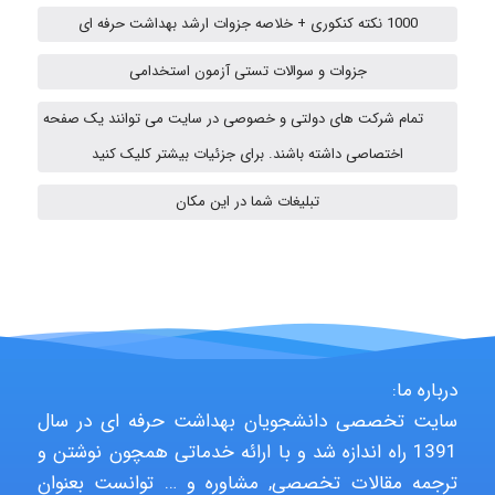
ehtesham
1000 نکته کنکوری + خلاصه جزوات ارشد بهداشت حرفه ای
جزوات و سوالات تستی آزمون استخدامی
A.balandeh
تمام شرکت های دولتی و خصوصی در سایت می توانند یک صفحه
اختصاصی داشته باشند. برای جزئیات بیشتر کلیک کنید
fatima
تبلیغات شما در این مکان
Jafar Tym
درباره ما:
aghajari vahid
سایت تخصصی دانشجویان بهداشت حرفه ای در سال
1391 راه اندازه شد و با ارائه خدماتی همچون نوشتن و
ترجمه مقالات تخصصی, مشاوره و … توانست بعنوان
Poubakhtiari