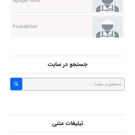
Poubakhtiari
Alirez0990
hosein abdolvand
جستجو در سایت
Kati
emami
تبلیغات متنی