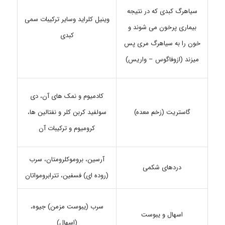
سیاهرگ کبدی که در نتیجه
وینیل کلراید وسایر ترکیبات سمی
بیماری پرخون می شوند و
کبدی
خون را به سیاهرگ مری پس
میزند (ازوفاگوس – واریس)
کادمیوم و نمک های آن، دی
گاستریت (زخم معده)
سولفید کربن کلر و نفتالین ها،
کرومیوم و ترکیبات آن
آرسین، بروموکلرومتان، سرب
دردهای شکمی
(روده ای) فسفین، تترابرومواتان
سرب (یبوست مزمن) جیوه،
اسهال و یبوست
(اسهال)