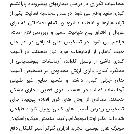
محاسبات تکراری در بررسی بیماریهای پیشرونده پارانشیم
کبدی مفید واقع می شود. در عمل محاسبه فعالیت یکی از
ترانسفرازها و غلظت بیلیروبین، تمام اطلاعاتی که برای
غربال و افتراق بین هپاتیت سمی و ویروسی لازم است،
فراهم می شود. در تشخیص های افتراقی در هر حال
طیف کاملی از آزمایشات مورد نیاز هستند، در آسیب
کبدی ناشی از وینیل کلراید، آزمایشات بیوشیمیایی از
عملکرد کبدی، دارای ارزش محدودی در تشخیص آسیب
های جزئی کبدی داشته و تفسیر نتایج غیر طبیعی
آزمایشات که لب مرز هستند، برای تعیین بیماری مشکل
هستند. تعدادی از روش های فوق العاده پیچیده برای
تشخیص زودرس آسیب های کبدی وینیل کلراید طراحی
شده اند نظیر اولتراسونوگرافی کید، سنجش میکروواسکولار
مویرگ های پوستی، تجزیه ادراری گلوکز آمینو گلیکان دفع