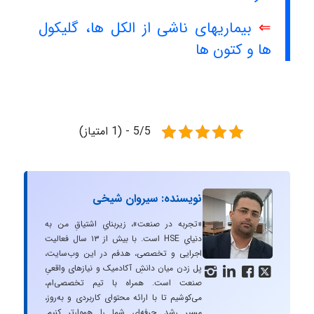
⇐
بیماریهای ناشی از الکل ها، گلیکول
ها و کتون ها
5/5 - (1 امتیاز)
نویسنده: سیروان شیخی
«تجربه در صنعت»، زیربنایِ اشتیاقِ من به
دنیایِ HSE است. با بیش از ۱۳ سال فعالیت
اجرایی و تخصصی، هدفم در این وب‌سایت،
پل زدن میان دانشِ آکادمیک و نیازهای واقعیِ




صنعت است. همراه با تیم تخصصی‌ام،
می‌کوشیم تا با ارائه محتوای کاربردی و به‌روز،
مسیرِ رشد حرفه‌ای شما را هموارتر کنیم.