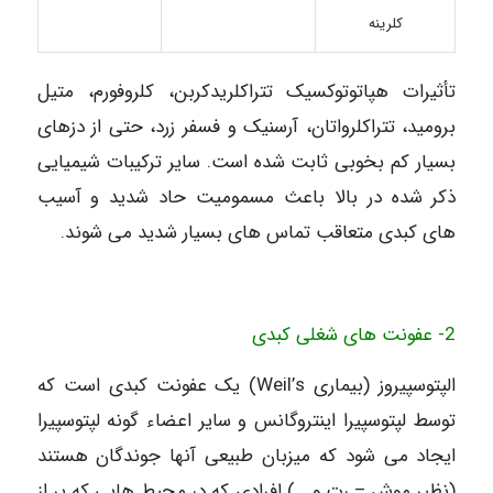
کلرینه
تأثیرات هپاتوتوکسیک تتراکلریدکربن، کلروفورم، متیل
برومید، تتراکلرواتان، آرسنیک و فسفر زرد، حتی از دزهای
بسیار کم بخوبی ثابت شده است. سایر ترکیبات شیمیایی
ذکر شده در بالا باعث مسمومیت حاد شدید و آسیب
های کبدی متعاقب تماس های بسیار شدید می شوند.
2- عفونت های شغلی کبدی
الپتوسپیروز (بیماری Weil’s) یک عفونت کبدی است که
توسط لپتوسپیرا اینتروگانس و سایر اعضاء گونه لپتوسپیرا
ایجاد می شود که میزبان طبیعی آنها جوندگان هستند
(نظیر موش – رت و …) افرادی که در محیط هایی که پر از