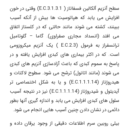
سطح آنزیم آلکالین فسفاتاز ( 3.1.3.1.E.C) وقتی در خون
افزایش می یابد که هپاتوسیت ها بیش از آنکه آسیب
ببینند، کشته می شوند مانند حالتی که در کلستاز اتفاق
می افتد (انسداد مجاری صفراوی). گاما – گلوتامیل
ترانسفراز به فرمول (2.3.E.C ) یک آنزیم میکروزومی
است. که در اکثر بیماری های کبدی افزایش یافته و در
پاسخ به سموم کبدی که باعث آزادسازی آنزیم های کبدی
می شوند (مانند اتانول) ترشح می شود. سطوح لاکتات و
هیدروژناز (1.1.1.14.E.C) و یا به شکل اختصاصی تر
آیدیتول و شیدروژناز (1.1.1.14.E.C) نیز در نتیجه آسیب
سلول های کبدی افزایش می یابد و اندازه گیری آنها بطور
دائمی در نشان دادن چنین آسیب هایی انجام می شود.
بیلی روبین سرم اطلاعات دقیقی از وجود یرقان داده و