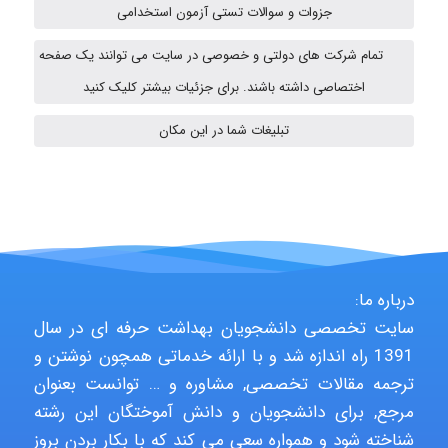
جزوات و سوالات تستی آزمون استخدامی
تمام شرکت های دولتی و خصوصی در سایت می توانند یک صفحه
Shamim.khojasteh74
اختصاصی داشته باشند. برای جزئیات بیشتر کلیک کنید
تبلیغات شما در این مکان
ARAMOH12002
Hagar
درباره ما:
monakh
سایت تخصصی دانشجویان بهداشت حرفه ای در سال
1391 راه اندازه شد و با ارائه خدماتی همچون نوشتن و
ترجمه مقالات تخصصی, مشاوره و … توانست بعنوان
مرجع, برای دانشجویان و دانش آموختگان این رشته
Rtk2099
شناخته شود و همواره سعی می کند که با بکار بردن بروز