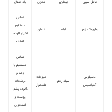
بیماری
مخزن
عامل سببی
راه انتقال
تماس
مستقیم
آبله
انسان
واریولا ماژور
اشیاء آلوده،
افشانه
تماس
مستقیم با
زخم و
باسیلوس
حیوانات
سیاه زخم
ترشحات
آنتراسیس
علفخوار
،آلوده پشم،
پوست و
استخوان