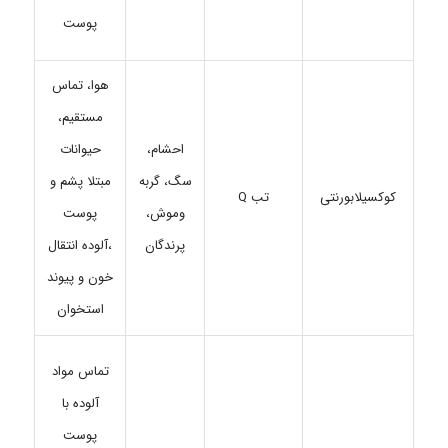
پوست
هوا، تماس
مستقیم،
احشام،
حیوانات
سگ، گربه
مبتلا پشم و
تب Q
کوکسیلابورنتی
وموش،
پوست
پرندگان
،آلوده انتقال
خون و پیوند
استخوان
تماس مواد
آلوده با
پوست