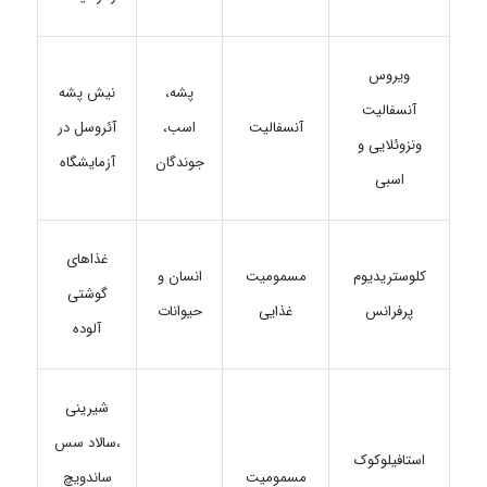
ویروس
پشه،
نیش پشه
آنسفالیت
آنسفالیت
اسب،
آئروسل در
ونزوئلایی و
جوندگان
آزمایشگاه
اسبی
غذاهای
کلوستریدیوم
مسمومیت
انسان و
گوشتی
پرفرانس
غذایی
حیوانات
آلوده
شیرینی
،سالاد سس
استافیلوکوک
مسمومیت
ساندویچ