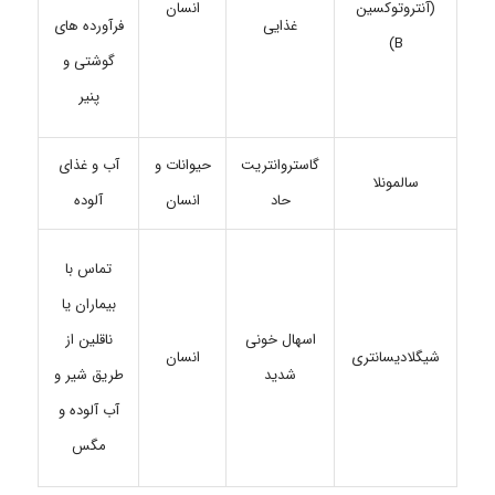
انسان
(آنتروتوکسین
غذایی
فرآورده های
B)
گوشتی و
پنیر
گاستروانتریت
حیوانات و
آب و غذای
سالمونلا
حاد
انسان
آلوده
تماس با
بیماران یا
اسهال خونی
ناقلین از
شیگلادیسانتری
انسان
شدید
طریق شیر و
آب آلوده و
مگس