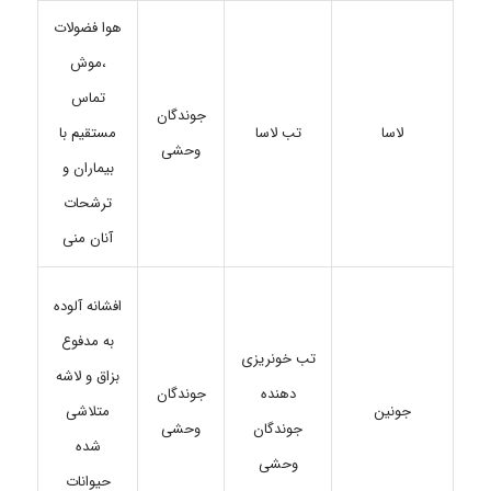
هوا فضولات
،موش
تماس
جوندگان
تب لاسا
مستقیم با
لاسا
وحشی
بیماران و
ترشحات
آنان منی
افشانه آلوده
به مدفوع
تب خونریزی
بزاق و لاشه
دهنده
جوندگان
جونین
متلاشی
جوندگان
وحشی
شده
وحشی
حیوانات