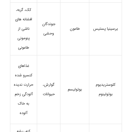
کک، گربه،
افشانه های
جوندگان
طاعون
ناشی از
یرسینیا پستیس
وحشی
پنومونی
طاعونی
غذاهای
کنسرو شده
کلوستریدیوم
گوارش،
حرارت ندیده
بوتولیسم
بوتولینوم
حیوانات
آلودگی زخم
به خاک
آلوده
کنه، پشه