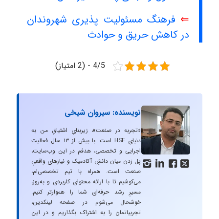
⇐
فرهنگ مسئولیت پذیری شهروندان
در کاهش حریق و حوادث
4/5 - (2 امتیاز)
نویسنده: سیروان شیخی
«تجربه در صنعت»، زیربنایِ اشتیاقِ من به
دنیایِ HSE است. با بیش از ۱۳ سال فعالیت
اجرایی و تخصصی، هدفم در این وب‌سایت،
پل زدن میان دانشِ آکادمیک و نیازهای واقعیِ




صنعت است. همراه با تیم تخصصی‌ام،
می‌کوشیم تا با ارائه محتوای کاربردی و به‌روز،
مسیرِ رشد حرفه‌ای شما را هموارتر کنیم.
خوشحال می‌شوم در صفحه لینکدین،
تجربیاتمان را به اشتراک بگذاریم و در این