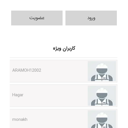
ورود
عضویت
Shamim.khojasteh74
کاربران ویژه
ARAMOH12002
Hagar
monakh