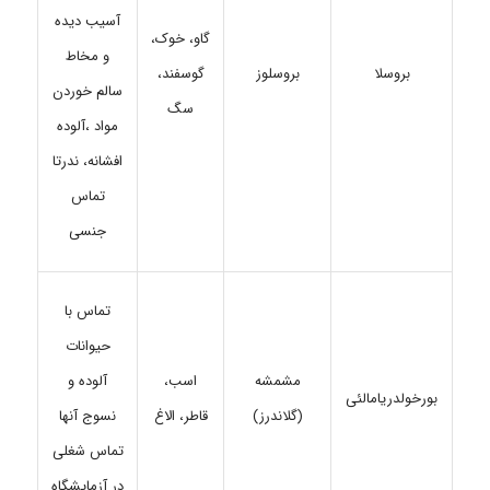
آسیب دیده
گاو، خوک،
و مخاط
بروسلا
بروسلوز
گوسفند،
سالم خوردن
سگ
مواد ،آلوده
افشانه، ندرتا
تماس
جنسی
تماس با
حیوانات
مشمشه
اسب،
آلوده و
بورخولدریامالئی
(گلاندرز)
قاطر، الاغ
نسوج آنها
تماس شغلی
در آزمایشگاه