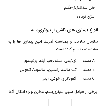
قتل عبدالعزیز حکیم
بیژن نوباوه
انواع بیماری های ناشی از بیوتروریسم:
سازمان سلامت و بهداشت آمریکا ابین بیماری ها را به
سه دسته تقسیم کرده است:
A دسته ← تولارمی، سیاه زخم، آبله، بوتولینوم
B دسته ← تب مالت، رایسین، سالمونلا، تیفوس
C دسته ← آنفولانزای خوکی، ایدز
برخی از عوامل سببی بیوتروریسم، مخزن و راه انتقال آنها