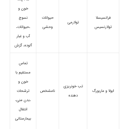
خون و
حیوانات
نسوج
فرانسیسلا
تولارمی
وحشی
،حیوانات،
تولارنسیس
آب و غبار
آلوده، گزش
تماس
مستقیم با
خون و
تب خونریزی
ابولا و ماربورگ
نامشخص
ترشحات
دهنده
،بدن منی،
انتقال
بیمارستانی