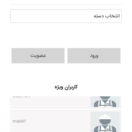
ورود
عضویت
USER124
کاربران ویژه
malekf