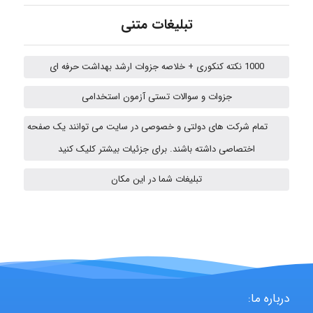
تبلیغات متنی
Poubakhtiari
1000 نکته کنکوری + خلاصه جزوات ارشد بهداشت حرفه ای
جزوات و سوالات تستی آزمون استخدامی
Alirez0990
تمام شرکت های دولتی و خصوصی در سایت می توانند یک صفحه
اختصاصی داشته باشند. برای جزئیات بیشتر کلیک کنید
USER124
تبلیغات شما در این مکان
malekf
درباره ما:
abolfazlkoshehe