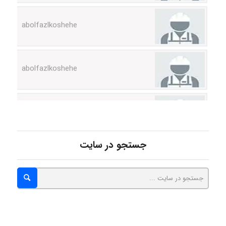
abolfazlkoshehe
abolfazlkoshehe
A.balandeh
fatima
جستجو در سایت
Jafar Tym
aghajari vahid