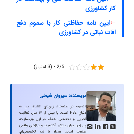
کار کشاورزی
⇐
ایین نامه حفاظتی کار با سموم دفع
افات نباتی در کشاورزی
2/5 - (3 امتیاز)
نویسنده: سیروان شیخی
«تجربه در صنعت»، زیربنایِ اشتیاقِ من به
دنیایِ HSE است. با بیش از ۱۳ سال فعالیت
اجرایی و تخصصی، هدفم در این وب‌سایت،
پل زدن میان دانشِ آکادمیک و نیازهای واقعیِ




صنعت است. همراه با تیم تخصصی‌ام،