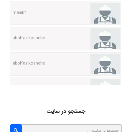
malekf
abolfazlkoshehe
abolfazlkoshehe
A.balandeh
fatima
جستجو در سایت
Jafar Tym