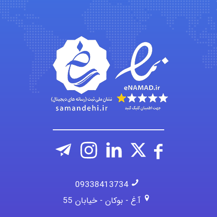
aghajari vahid
Poubakhtiari
Alirez0990
09338413734
آ.غ - بوکان - خیابان 55