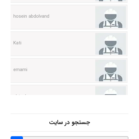
hosein abdolvand
Kati
emami
ehtesham
Iman Hosseini
جستجو در سایت
Chehri