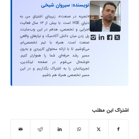
نویسنده: سیروان شیخی
«تجربه در صنعت»، زیربنایِ اشتیاقِ من به
دنیایِ HSE است. با بیش از ۱۳ سال فعالیت
اجرایی و تخصصی، هدفم در این وب‌سایت،
پل زدن میان دانشِ آکادمیک و نیازهای واقعیِ




صنعت است. همراه با تیم تخصصی‌ام،
می‌کوشیم تا با ارائه محتوای کاربردی و به‌روز،
مسیرِ رشد حرفه‌ای شما را هموارتر کنیم.
خوشحال می‌شوم در صفحه لینکدین،
تجربیاتمان را به اشتراک بگذاریم و در این
مسیر تخصصی همراه هم باشیم.
اشتراک این مطلب