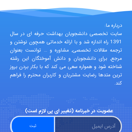
Kati
درباره ما:
سایت تخصصی دانشجویان بهداشت حرفه ای در سال
1391 راه اندازه شد و با ارائه خدماتی همچون نوشتن و
emami
ترجمه مقالات تخصصی, مشاوره و … توانست بعنوان
مرجع, برای دانشجویان و دانش آموختگان این رشته
شناخته شود و همواره سعی می کند که با بکار بردن بروز
ehtesham
ترین متدها رضایت مشتریان و کاربران محترم را فراهم
کند.
Iman Hosseini
عضویت در خبرنامه (تغییر ای پی لازم است)
Chehri