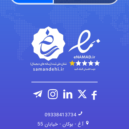
roya_boostani
amir
Fateme896
09338413734
آ.غ - بوکان - خیابان 55