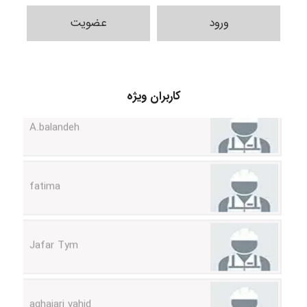
ورود
عضویت
کاربران ویژه
A.balandeh
fatima
Jafar Tym
aghajari vahid