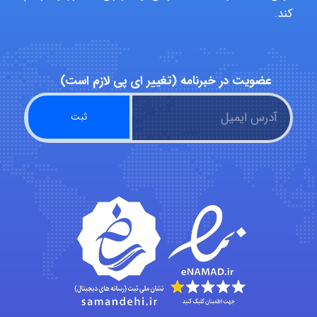
کند.
Poubakhtiari
Alirez0990
عضویت در خبرنامه (تغییر ای پی لازم است)
hosein abdolvand
Kati
emami