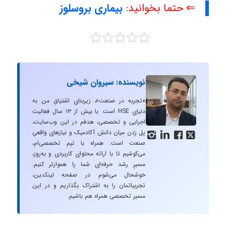
⇐ حتما بخوانید:
بیماری بروسلوز
نویسنده: سیروان شیخی
«تجربه در صنعت»، زیربنایِ اشتیاقِ من به
دنیایِ HSE است. با بیش از ۱۳ سال فعالیت
اجرایی و تخصصی، هدفم در این وب‌سایت،
پل زدن میان دانشِ آکادمیک و نیازهای واقعیِ




صنعت است. همراه با تیم تخصصی‌ام،
می‌کوشیم تا با ارائه محتوای کاربردی و به‌روز،
مسیرِ رشد حرفه‌ای شما را هموارتر کنیم.
خوشحال می‌شوم در صفحه لینکدین،
تجربیاتمان را به اشتراک بگذاریم و در این
مسیر تخصصی همراه هم باشیم.