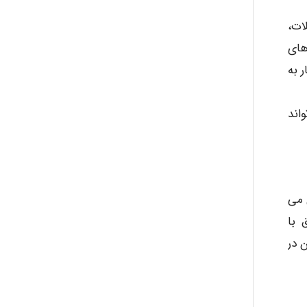
ات،
های
Jafar Tym
 به
aghajari vahid
اند
Poubakhtiari
 می
 با
Alirez0990
 در