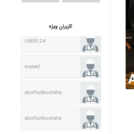
USER124
کاربران ویژه
malekf
abolfazlkoshehe
abolfazlkoshehe
A.balandeh