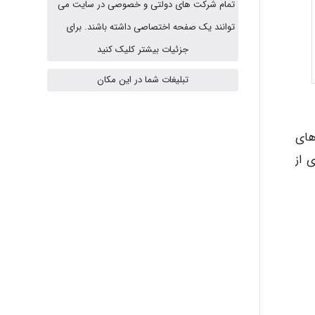
تمام شرکت های دولتی و خصوصی در سایت می
USER124
توانند یک صفحه اختصاصی داشته باشند. برای
جزئیات بیشتر کلیک کنید
malekf
تبلیغات شما در این مکان
abolfazlkoshehe
های
 از
abolfazlkoshehe
A.balandeh
fatima