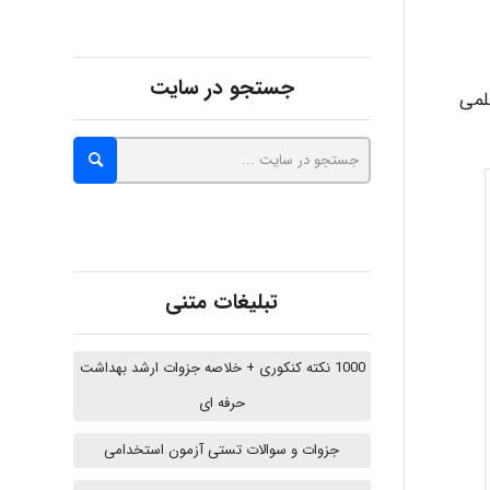
fatima
جستجو در سایت
لمی
Jafar Tym
aghajari vahid
تبلیغات متنی
Poubakhtiari
1000 نکته کنکوری + خلاصه جزوات ارشد بهداشت
حرفه ای
Alirez0990
جزوات و سوالات تستی آزمون استخدامی