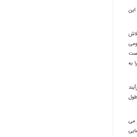
این
لاش
ومی
است
 به
یند
طول
 می
ایی