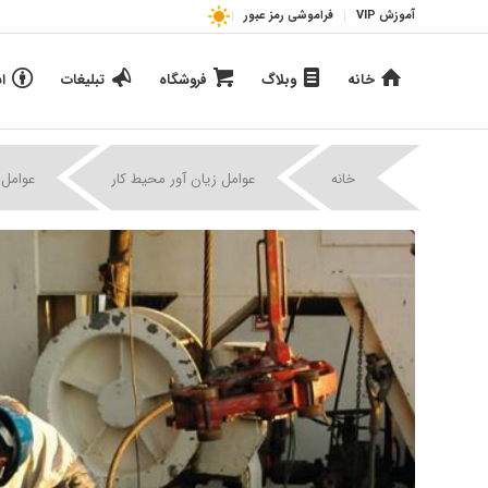
آموزش VIP
فراموشی رمز عبور
خانه
وبلاگ
فروشگاه
تبلیغات
ا
خانه
عوامل زیان آور محیط کار
عوامل 