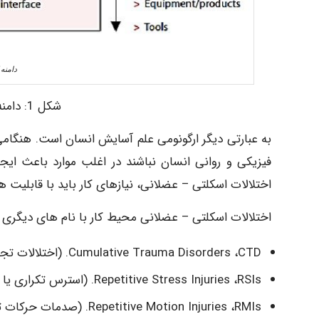
دامنه
شکل 1: دامنه کاربرد ارگونومی در صنعت.
به عبارتی دیگر ارگونومی علم آسایش انسان است. هنگا
فیزیکی و روانی انسان نباشند در اغلب موارد باعث ای
اختلالات اسکلتی – عضلانی، نیازهای کار باید با قابلیت ه
اختلالات اسکلتی – عضلانی محیط کار با نام های دیگری از
Cumulative Trauma Disorders ،CTD. (اختلالات تجمعی ناشی از تروما)
Repetitive Stress Injuries ،RSIs. (استرس تکراری یا آسیب فشار تکراری)
Repetitive Motion Injuries ،RMIs. (صدمات حرکات تکراری)