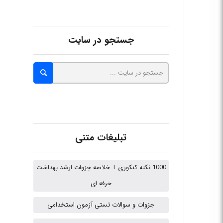
fatima
جستجو در سایت
Jafar Tym
aghajari vahid
تبلیغات متنی
Poubakhtiari
1000 نکته کنکوری + خلاصه جزوات ارشد بهداشت
حرفه ای
جزوات و سوالات تستی آزمون استخدامی
Alirez0990