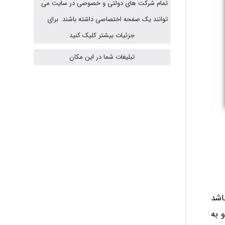
تمام شرکت های دولتی و خصوصی در سایت می
توانند یک صفحه اختصاصی داشته باشند. برای
USER124
جزئیات بیشتر کلیک کنید
تبلیغات شما در این مکان
malekf
abolfazlkoshehe
abolfazlkoshehe
اشد
A.balandeh
 به