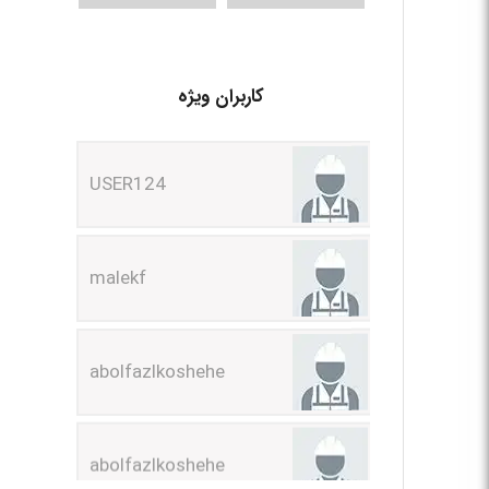
کاربران ویژه
USER124
malekf
abolfazlkoshehe
abolfazlkoshehe
A.balandeh