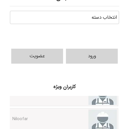
ورود
عضویت
HaddadiMahsa
کاربران ویژه
Niloofar