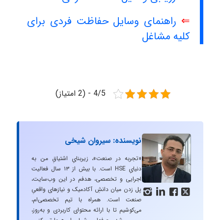
⇐
راهنمای وسایل حفاظت فردی برای
کلیه مشاغل
4/5 - (2 امتیاز)
نویسنده: سیروان شیخی
«تجربه در صنعت»، زیربنایِ اشتیاقِ من به
دنیایِ HSE است. با بیش از ۱۳ سال فعالیت
اجرایی و تخصصی، هدفم در این وب‌سایت،
پل زدن میان دانشِ آکادمیک و نیازهای واقعیِ




صنعت است. همراه با تیم تخصصی‌ام،
می‌کوشیم تا با ارائه محتوای کاربردی و به‌روز،