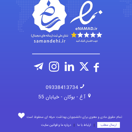
Jafar Tym
aghajari vahid
09338413734
آ.غ - بوکان - خیابان 55
تمام حقوق مادی و معنوی برای دانشجویان بهداشت حرفه ای محفوظ است
ارسال مطلب
ارتباط با ما
درباره ما و قوانین سایت