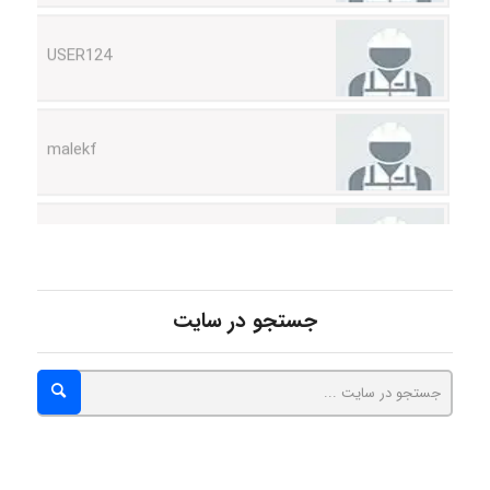
USER124
malekf
abolfazlkoshehe
abolfazlkoshehe
جستجو در سایت
A.balandeh
fatima