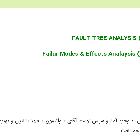
آزمایشگاه های تلفن بل به وجود آمد و سپس توسط آقای « واتسون » جهت تایین و بهبود
عه یافت .