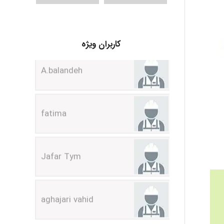
A.balandeh
کاربران ویژه
fatima
Jafar Tym
aghajari vahid
Poubakhtiari