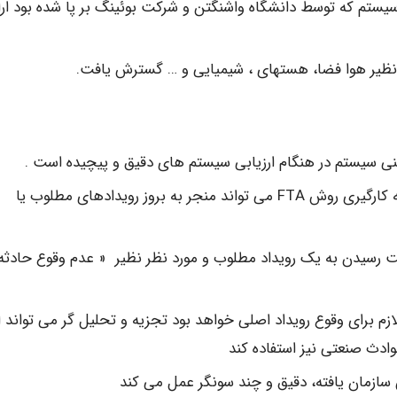
ال 1965 در سمپوزیوم ایمنی سیستم که توسط دانشگاه واشنگتن و شرکت بوئینگ بر پا شده بود ار
به دلیل استفاده از روش قیاسی (رسیدن از کل به جزء) به کارگیری روش FTA می تواند منجر به بروز رویدادهای مطلوب یا
 برای وقوع رویداد اصلی خواهد بود تجزیه و تحلیل گر می تواند ا
ادث صنعتی نیز استفاده کند