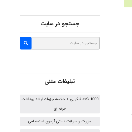
Alirez0990
جستجو در سایت
hosein abdolvand
Kati
تبلیغات متنی
emami
1000 نکته کنکوری + خلاصه جزوات ارشد بهداشت
حرفه ای
ehtesham
جزوات و سوالات تستی آزمون استخدامی