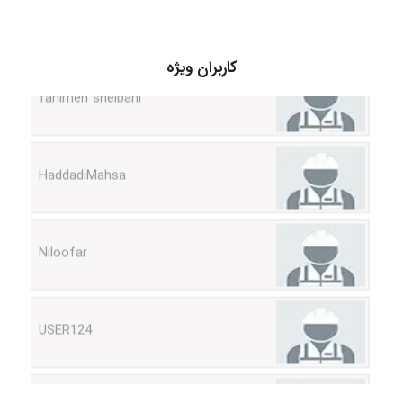
fahimeh sheibani
کاربران ویژه
HaddadiMahsa
Niloofar
USER124
malekf