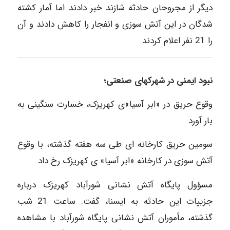
دیگر از مجروحان حادثه شازند خبر دادند اما آمار ‏کشته
شدگان در این آتش سوزی و انفجار را کاهش دادند و آن
را 21 نفر اعلام کردند
نبود ایمنی در شهرکهای صنعتی؛
وقوع حریق در «ابر آسیا»ی کهریزک، خسارت سنگینی به
بار آورد
سومین حریق کارخانه ای طی سه هفته گذشته، با وقوع
آتش سوزی در کارخانه «ابر آسیا» ی کهریزک رخ داد.
مسؤول پایگاه آتش نشانی شورآباد کهریزک درباره
جزییات این حادثه به ایسنا، گفت: ساعت 21 شب
گذشته، مأموران آتش نشانی پایگاه شورآباد با مشاهده