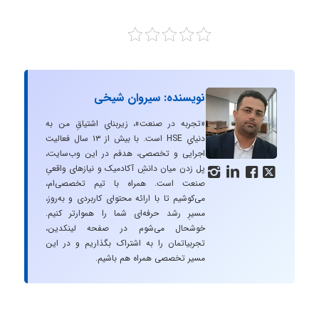
نویسنده: سیروان شیخی
«تجربه در صنعت»، زیربنایِ اشتیاقِ من به
دنیایِ HSE است. با بیش از ۱۳ سال فعالیت
اجرایی و تخصصی، هدفم در این وب‌سایت،
پل زدن میان دانشِ آکادمیک و نیازهای واقعیِ




صنعت است. همراه با تیم تخصصی‌ام،
می‌کوشیم تا با ارائه محتوای کاربردی و به‌روز،
مسیرِ رشد حرفه‌ای شما را هموارتر کنیم.
خوشحال می‌شوم در صفحه لینکدین،
تجربیاتمان را به اشتراک بگذاریم و در این
مسیر تخصصی همراه هم باشیم.