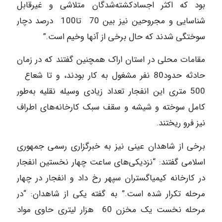
بود که‎ ‎اکثر اجسادکشته‌شدگان متلاشی و غیرقابل
شناسایی و مجروحین نیز بین ‏‎ ‎ 70‎تا‎ ‎ 100‎درصد‎ ‎دچار
‏سوختگی شدند که حال برخی از آنها وخیم است.”‏
مقامات محلی در استان اراک همچنین گفتند که در زمان
‏‏500 متری‎ ‎این انفجار تعداد زیادی وسیله نقلیه به‌طور
کامل سوخته و شیشه و سقف سبک‎ ‎کارخانه‌های اطراف
‏نیز فرو ریختند.‏
برخی از شاهدان عینی نیز به خبرگزاری رسمی جمهوری
اسلامی گفتند: “نزدیکی‌های ساعت چهار نخستین ‏انفجار
در کارخانه کیمیاگستران سپهر رخ داد و‎ ‎انفجار در چهار
مرحله تکرار شده است.” به گفته یکی از ‏شاهدان: “در
مرحله نخست یک مخزن ‎ ‎ 60‎هزار لیتری حاوی مواد