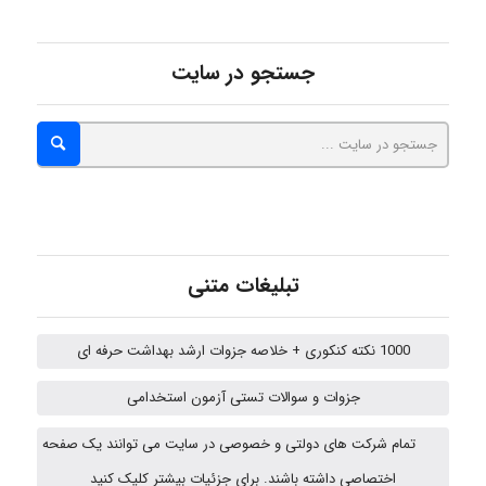
abolfazlkoshehe
جستجو در سایت
abolfazlkoshehe
A.balandeh
تبلیغات متنی
fatima
1000 نکته کنکوری + خلاصه جزوات ارشد بهداشت حرفه ای
جزوات و سوالات تستی آزمون استخدامی
vali
تمام شرکت های دولتی و خصوصی در سایت می توانند یک صفحه
اختصاصی داشته باشند. برای جزئیات بیشتر کلیک کنید