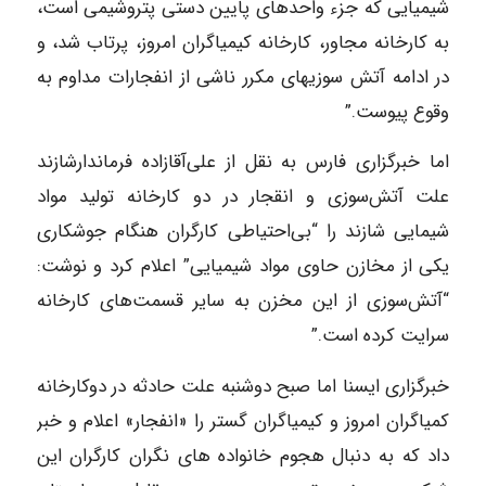
شیمیایی که جزء واحدهای پایین دستی ‏پتروشیمی است،
به‎ ‎کارخانه مجاور، کارخانه کیمیاگران امروز، پرتاب شد، و
در ادامه آتش‎ ‎سوزیهای مکرر ناشی ‏از انفجارات مداوم به
وقوع پیوست.”‏
اما خبرگزاری فارس به نقل از علی‌آقازاده فرماندارشازند
علت‎ ‎آتش‌سوزی و انقجار در دو کارخانه تولید مواد
‏شیمایی شازند را “بی‌احتیاطی کارگران هنگام جوشکاری
یکی از مخازن حاوی مواد شیمیایی” اعلام کرد و ‏نوشت:
“آتش‌سوزی از این مخزن به سایر قسمت‌های کارخانه
سرایت کرده است.”‏
خبرگزاری ایسنا اما صبح دوشنبه علت حادثه در دوکارخانه
کمیاگران امروز و کیمیاگران گستر را «انفجار» ‏اعلام و خبر
داد که به دنبال هجوم‎ ‎خانواده های نگران کارگران این